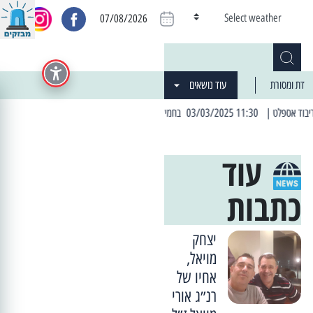
Select weather
07/08/2026
דת ומסורת
עוד נושאים
| 11:30 03/03/2025 בחמישי הקרוב: הרחובות בהם תהיה הפסקת חשמל יזומה
| 06:19 25/03/2024 "מה חדש בעיר": המדור שבו תתעדכנו על כל מה ש... חדש
עוד
כתבות
יצחק
מויאל,
אחיו של
רנ״ג אורי