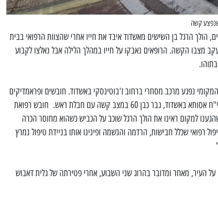
 שנפצע קשה
, הולך הרגל בן השישים מאשדוד איבד את חייו אחרי שהצוות הרפואי בבית
עקב מצבו הקשה. הרופאים נאבקו על חייו במהלך הלילה אבל נאלצו לקבוע
בתוהו.
מקומי נפגע מרכב מסחרי ברחוב ז'בוטינסקי באשדוד. חובשים ופראמדיקים
של מד"א העניקו טיפול רפואי ופינו לבי"ח אסותא באשדוד, גבר כבן 60 במצב קשה עם חבלת ראש. חובש רפואת
שהגענו למקום ראינו את הולך הרגל שוכב על הכביש כשהוא מחוסר הכרה
ול רפואי שכלל חבישות, הרדמה והנשמה ופינינו אותו בניידת טיפול נמרץ
 על העיר, מאחר ומדובר בהרוג שני השבוע, אחרי פטירתה של גלית דאבוש