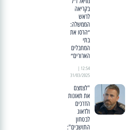
מויאל ז״ל
בקריאה
לראש
הממשלה:
״הרסו את
בתי
המחבלים
הארורים״
12:54 |
31/03/2025
"לצמצם
את תאונות
הדרכים
ולדאוג
לבטחון
התושבים":