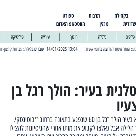
בקהילה
תרבות
ספורט
שדודית
מגזין
הווטסאפ האדום
פלילים
כלכלה
חינוך
עירייה
פוליטיקה
| 13:04 14/01/2025 עובדים בלילות: עבודות קרצוף וריבוד אספלט
לנית בעיר: הולך רגל בן
אמש פונה לבית החולים אסותא בעיר הולך רגל בן 60 שנפגע בתאונה ברחוב ז'בוטינסקי.
הלילה אבל נאלצו לקבוע את מותו אחרי שהניסיונות להצילו