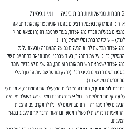
2 חברות ממשלתיות רבות ביניהן – ומי מפסיד?
אז היכן המחלוקת בעצם? הרציפים בהם האוניות פורקות את התבואה –
נמצאים בבעלות חברת נמל אשדוד, בעוד שהממגורה (הנמצאת מחוץ
לנמל) – שייכת לחברת נמלי ישראל (חנ"י).
נמל אשדוד מבקשת להיות הבעלים גם של הממגורה (ובעצם על כל
המסלול) כדי לייעל את התהליך, בעוד שבחנ"י מתנים זאת בהתחייבות של
נמל אשדוד לשפר את השירות אותו הוא נותן, מה שכיום לא בדיוק עומד
בסטנדרטים הרצויים בעיני חנ"י (כחלק מחוסר שביעות הרצון הכללי
מהתנהלות נמל אשדוד).
לוגיסטיקר
בחברת
, החברה הקבלנית המפעילה את הממגורה, אומרים כי
כל עוד קיימת מחלוקת בין נמל אשדוד לחברת נמלי ישראל בשאלה מי יהיה
הבעלים של הממגורה – הם מבחינתם לא יוכלו להתקדם עם ההכנות
וההתאמות הנדרשות לתפעול המסוע, ובוודאות הדבר יגרום לעכוב במועד
הפעלתו.
מחברת נמל אשדוד נמסר: