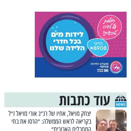
עוד כתבות
יצחק מויאל, אחיו של רנ״ג אורי מויאל ז״ל
בקריאה לראש הממשלה: ״הרסו את בתי
המחבלים הארורים״