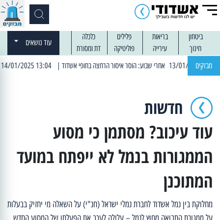
ביטחון
בריאות
פלילים
כלכלה
עוד נושאים
חינוך
עירייה
פוליטיקה
דת ומסורת
מבזקים
| 13:04 14/01/2025 עובדים בלילות: עבודות קרצוף וריבוד אספלט
חדשות
עוד עיכוב? מסתמן כי מסוע
הממגורות בנמל לא ייפתח במועד
המתוכנן
מחלוקת בין נמל אשדוד לחברת נמלי ישראל (חנ"י) על השאלה מי יחזיק בבעלות
על ממגורת התבואה מחוץ לנמל – עלולה לעכב את הפעלתו של המסוע החדש,