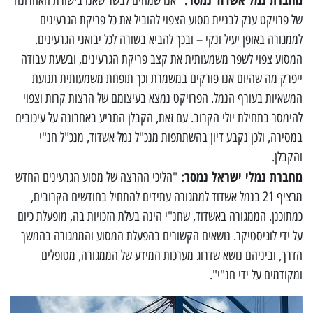
"אנו שמחים לבשר שאנו בישורת האחרונה
של פרויקט ענק לבניית מסוע הצפוי להוביל את כל פריקת הגרעינים
לממגורה באופן יעיל ונקי – ובכך להביא בשורה לכל יבואני הגרעינים.
המסוע צפוי לשפר משמעותית את קצב פריקת הגרעינים, ובשעת עבודה
ייפרק מה שהיום אנו פורקים במשמרת וכך תופחת משמעותית תנועת
המשאיות בעורף הנמל. הפרויקט נמצא בעיצומם של הרצות קרות וצפוי
להימסר בתחילת יולי הקרוב. עם זאת, הקבלן התריע באחרונה על עיכובים
במסירה, ולכן נקבע דיון בהשתתפות מנכ"ל נמל אשדוד, מנכ"ל חנ"י
והקבלן.
מחברת נמלי ישראל נמסר:
"הליכי ההרצה של מסוע הגרעינים החדש
מרציף 21 בנמל אשדוד לממגורה עתידים להתחיל בחודשים הקרובים,
כמתוכנן. הממגורה באשדוד, שחנ"י הינה בעלת הזכויות בה, מופעלת כיום
על ידי לוגיסטיקר. נושאים הקשורים בהפעלת המסוע והממגורה בהמשך
הדרך, וביניהם נושא שדרוג מערכות המידע של הממגורה, מטופלים
ומקודמים על ידי חנ"י".