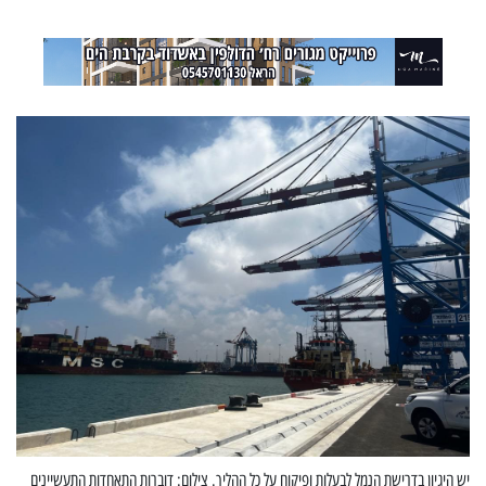
יש היגיון בדרישת הנמל לבעלות ופיקוח על כל ההליך. צילום: דוברות התאחדות התעשיינים