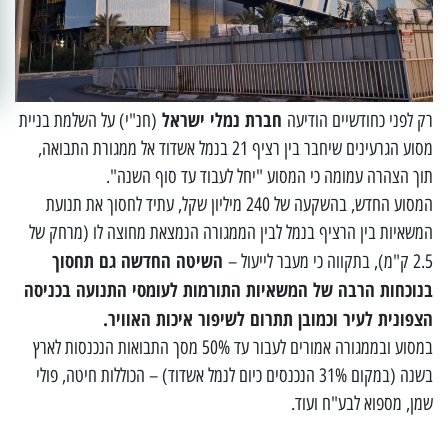
חברת נמלי ישראל
רק לפני כחודשיים הודיעה
(חנ"י) על השלמת בניית
מסוע הגרעינים שיחבר בין רציף 21 בנמל אשדוד אל ממגורת התבואה,
תוך הצהרה עמומה כי המסוע "יחל לעבוד עד סוף השנה".
המסוע החדש, בהשקעה של 240 מיליון שקל, עתיד לחסוך את תנועת
המשאיות בין הרציף בנמל לבין הממגורה הנמצאת מחוצה לו (מרחק של
השיטה החדשה גם תחסוך
2.5 ק"מ), בתקווה כי מעבר לייעול –
בנוכחות הרבה של המשאיות התורמות לעומסי התנועה בכניסה
הצפונית לעיר וכמובן תתרום לשיפור איכות האוויר.
במסוע ובממגורה אמורים לעבור עד 50% מסך התבואות הנכנסות לארץ
בשנה (במקום 31% הנכנסים כיום לנמל אשדוד) – הכוללות חיטה, פולי
שמן, מספוא לבע"ח ועוד.