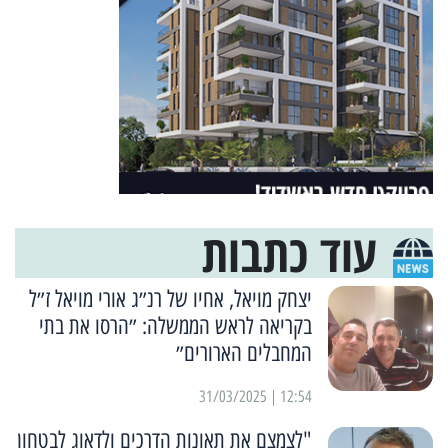
עוד כתבות
יצחק מויאל, אחיו של רנ״ג אורי מויאל ז״ל
בקריאה לראש הממשלה: ״הרסו את בתי
המחבלים הארורים״
12:54 | 31/03/2025
"לצמצם את תאונות הדרכים ולדאוג לבטחון