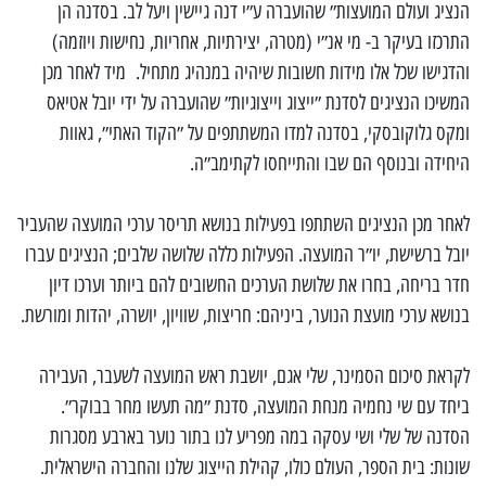
הנציג ועולם המועצות״ שהועברה ע״י דנה גיישין ויעל לב. בסדנה הן
התרכזו בעיקר ב- מי אנ״י (מטרה, יצירתיות, אחריות, נחישות ויוזמה)
והדגישו שכל אלו מידות חשובות שיהיה במנהיג מתחיל. מיד לאחר מכן
המשיכו הנציגים לסדנת ״ייצוג וייצוגיות״ שהועברה על ידי יובל אטיאס
ומקס גלוקובסקי, בסדנה למדו המשתתפים על ״הקוד האתי״, גאוות
היחידה ובנוסף הם שבו והתייחסו לקתימב״ה.
לאחר מכן הנציגים השתתפו בפעילות בנושא תריסר ערכי המועצה שהעביר
יובל ברשישת, יו״ר המועצה. הפעילות כללה שלושה שלבים; הנציגים עברו
חדר בריחה, בחרו את שלושת הערכים החשובים להם ביותר וערכו דיון
בנושא ערכי מועצת הנוער, ביניהם: חריצות, שוויון, יושרה, יהדות ומורשת.
לקראת סיכום הסמינר, שלי אגם, יושבת ראש המועצה לשעבר, העבירה
ביחד עם שי נחמיה מנחת המועצה, סדנת ״מה תעשו מחר בבוקר״.
הסדנה של שלי ושי עסקה במה מפריע לנו בתור נוער בארבע מסגרות
שונות: בית הספר, העולם כולו, קהילת הייצוג שלנו והחברה הישראלית.