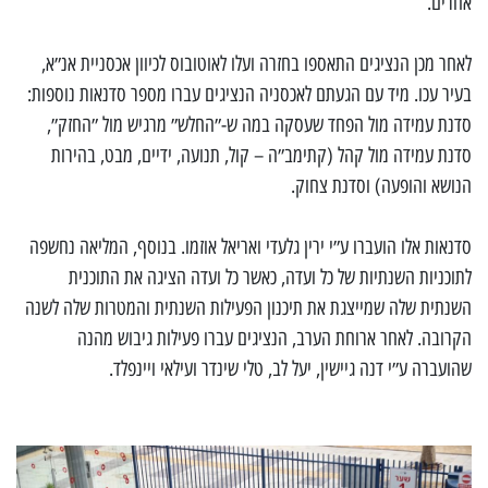
אחרים.
לאחר מכן הנציגים התאספו בחזרה ועלו לאוטובוס לכיוון אכסניית אנ״א,
בעיר עכו. מיד עם הגעתם לאכסניה הנציגים עברו מספר סדנאות נוספות:
סדנת עמידה מול הפחד שעסקה במה ש-״החלש״ מרגיש מול ״החזק״,
סדנת עמידה מול קהל (קתימב״ה – קול, תנועה, ידיים, מבט, בהירות
הנושא והופעה) וסדנת צחוק.
סדנאות אלו הועברו ע״י ירין גלעדי ואריאל אוזמו. בנוסף, המליאה נחשפה
לתוכניות השנתיות של כל ועדה, כאשר כל ועדה הציגה את התוכנית
השנתית שלה שמייצגת את תיכנון הפעילות השנתית והמטרות שלה לשנה
הקרובה. לאחר ארוחת הערב, הנציגים עברו פעילות גיבוש מהנה
שהועברה ע״י דנה גיישין, יעל לב, טלי שינדר ועילאי ויינפלד.