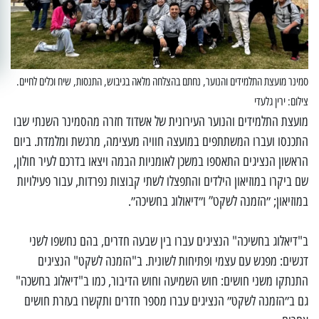
סמינר מועצת התלמידים והנוער, נחתם בהצלחה מלאה בגיבוש, התנסות, שיח וכלים לחיים.
צילום: ירין גלעדי
מועצת התלמידים והנוער העירונית של אשדוד חזרה מהסמינר השנתי שבו
התכנסו ועברו המשתתפים במועצה חוויה מעצימה, מרגשת ומלמדת. ביום
הראשון הנציגים התאספו במשכן לאומניות הבמה ויצאו בדרכם לעיר חולון,
שם ביקרו במוזיאון הילדים והתפצלו לשתי קבוצות נפרדות, עבור פעילויות
במוזיאון; ״הזמנה לשקט” ו״דיאולוג בחשיכה״.
ב"דיאלוג בחשיכה" הנציגים עברו בין שבעה חדרים, בהם נחשפו לשני
דגשים: מפגש עם עצמי ופתיחות לשונית. ב"הזמנה לשקט" הנציגים
התנתקו משני חושים: חוש השמיעה וחוש הדיבור, כמו ב"דיאלוג בחשכה"
גם ב״הזמנה לשקט״ הנציגים עברו מספר חדרים ותקשרו בעזרת חושים