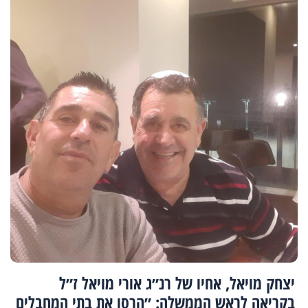
יצחק מויאל, אחיו של רנ״ג אורי מויאל ז״ל
בקריאה לראש הממשלה: ״הרסו את בתי המחבלים