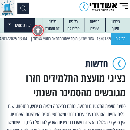
ביטחון
בריאות
פלילים
כלכלה
עוד נושאים
חינוך
עירייה
פוליטיקה
דת ומסורת
מבזקים
| 13:04 14/01/2025 עובדים בלילות: עבודות קרצוף וריבוד אספלט
חדשות
נציגי מועצת התלמידים חזרו
מגובשים מהסמינר השנתי
סמינר מועצת התלמידים והנוער, נחתם בהצלחה מלאה בגיבוש, התנסות, שיח
וכלים לחיים. הסמינר נערך עבור נבחרי ומשתתפי תכנית המנהיגות העירונית.
אין ספק כי מכלול ההכשרות שעברו הנציגים העניק להם סל כלים, בו ישתמשו