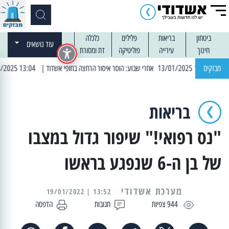
ביטחון
בריאות
פלילים
כלכלה
עוד נושאים
חינוך
עירייה
פוליטיקה
דת ומסורת
מבזקים
| 13:04 14/01/2025 עובדים בלילות: עבודות קרצוף וריבוד אספלט
בריאות
"נס רפואי!" שיפור גדול במצבו
של בן ה-6 שנפגע בראשו
מערכת אשדודי
13:52 | 19/01/2022
944 צפיות
תגובות
הדפסה