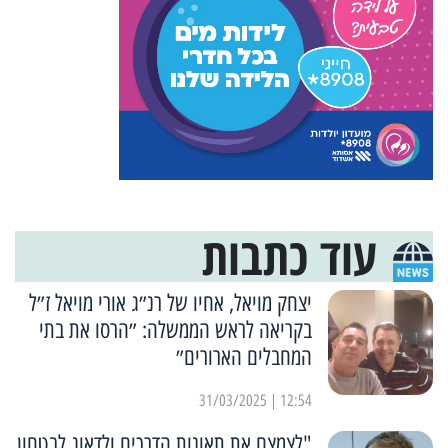
עוד כתבות
יצחק מויאל, אחיו של רנ״ג אורי מויאל ז״ל
בקריאה לראש הממשלה: ״הרסו את בתי
המחבלים הארורים״
12:54 | 31/03/2025
"לצמצם את תאונות הדרכים ולדאוג לבטחון