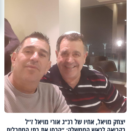
יצחק מויאל, אחיו של רנ״ג אורי מויאל ז״ל
בקריאה לראש הממשלה: ״הרסו את בתי המחבלים