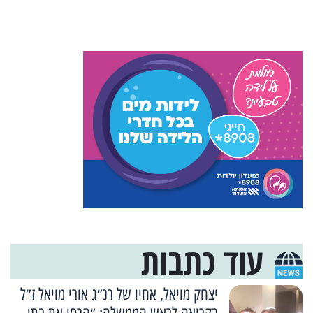
עוד כתבות
יצחק מויאל, אחיו של רנ״ג אורי מויאל ז״ל
בקריאה לראש הממשלה: ״הרסו את בתי