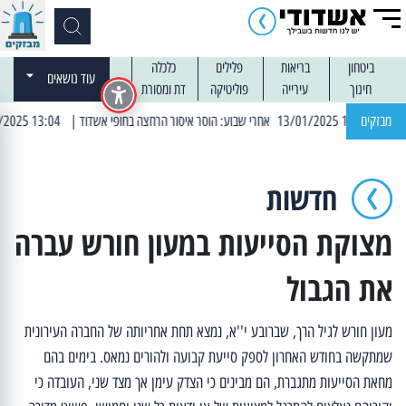
ביטחון
בריאות
פלילים
כלכלה
עוד נושאים
חינוך
עירייה
פוליטיקה
דת ומסורת
מבזקים
| 13:04 14/01/2025 עובדים בלילות: עבודות קרצוף וריבוד אספלט
חדשות
מצוקת הסייעות במעון חורש עברה
את הגבול
מעון חורש לגיל הרך, שברובע י''א, נמצא תחת אחריותה של החברה העירונית
שמתקשה בחודש האחרון לספק סייעת קבועה ולהורים נמאס. בימים בהם
מחאת הסייעות מתגברת, הם מבינים כי הצדק עימן אך מצד שני, העובדה כי