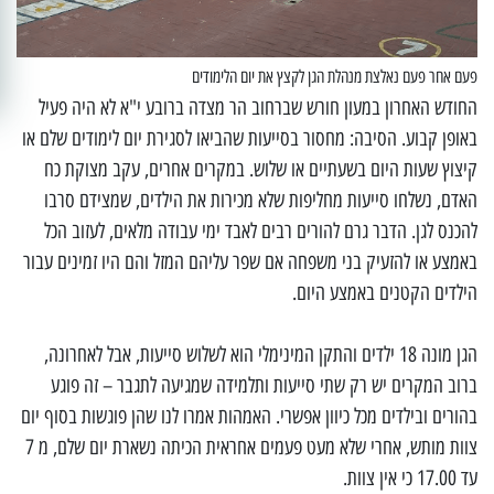
פעם אחר פעם נאלצת מנהלת הגן לקצץ את יום הלימודים
החודש האחרון במעון חורש שברחוב הר מצדה ברובע י"א לא היה פעיל
באופן קבוע. הסיבה: מחסור בסייעות שהביאו לסגירת יום לימודים שלם או
קיצוץ שעות היום בשעתיים או שלוש. במקרים אחרים, עקב מצוקת כח
האדם, נשלחו סייעות מחליפות שלא מכירות את הילדים, שמצידם סרבו
להכנס לגן. הדבר גרם להורים רבים לאבד ימי עבודה מלאים, לעזוב הכל
באמצע או להזעיק בני משפחה אם שפר עליהם המזל והם היו זמינים עבור
הילדים הקטנים באמצע היום.
הגן מונה 18 ילדים והתקן המינימלי הוא לשלוש סייעות, אבל לאחרונה,
ברוב המקרים יש רק שתי סייעות ותלמידה שמגיעה לתגבר – זה פוגע
בהורים ובילדים מכל כיוון אפשרי. האמהות אמרו לנו שהן פוגשות בסוף יום
צוות מותש, אחרי שלא מעט פעמים אחראית הכיתה נשארת יום שלם, מ 7
עד 17.00 כי אין צוות.