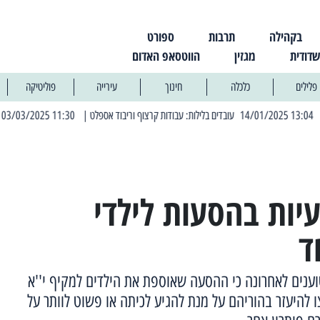
בקהילה
תרבות
ספורט
שדודית
מגזין
הווטסאפ האדום
פלילים
כלכלה
חינוך
עירייה
פוליטיקה
| 11:30 03/03/2025 בחמישי הקרוב: הרחובות בהם תהיה הפסקת חשמל יזומה
יות בהסעות לילדי
ד
טוענים לאחרונה כי ההסעה שאוספת את הילדים למקיף י''א
 להיעזר בהוריהם על מנת להגיע לכיתה או פשוט לוותר על