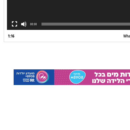
00:00
1:16
What