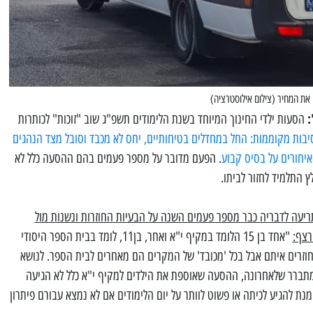
ם את המחיר (צילום אילוסטרציה)
:
הסעות ילדי החינוך המיוחד בשנת הלימודים תשפ"ג שוב "זוכות" לכותרות
יבות מקוממות: החל במחדלים בטיחותיים, יחס לא מכבד וסובל מצד הנהגים
 איחורים על בסיס קבוע
. הפעם מדובר על מספר פעמים בהם ההסעה כלל לא
תריעה לדבריה כבר מספר פעמים השנה על הבעיות החוזרות ונשנות מול
רצף:
"אחד בן 15 הלומד במקיף י"א ואחר, בן11, לומד בבית הספר היסודי
חוזרים איתם אבל בכל 'מכובד' של המקרים הם מאחרים לבית הספר. לנושא
תברר שלאחרונה, ההסעה שאוספת את הילדים למקיף י"א כלל לא הגיעה
מנת להגיע לכיתה או פשוט לוותר על יום הלימודים אם לא נמצא עבורם פיתרון