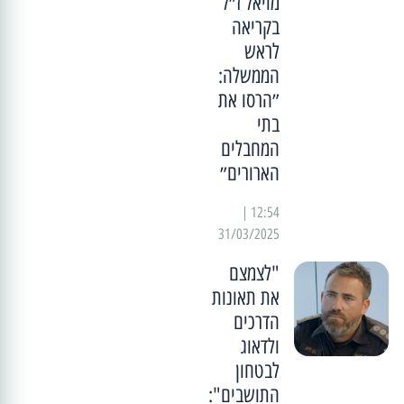
מויאל ז״ל
בקריאה
לראש
הממשלה:
״הרסו את
בתי
המחבלים
הארורים״
12:54 |
31/03/2025
"לצמצם
את תאונות
הדרכים
ולדאוג
לבטחון
התושבים":