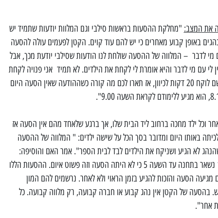
ה את המצב:
"מחלקת ההסעות בראשות סילבי וגם המלוות יודעות שתמיד יש
 נהגים באופן קבוע מאחרים כי יש להם עוד קוים. הקטן לפעמים עולה להסעה
ם מי לדבר – המלווה של ההסעה שולחת לנו הודעות שסילבי יודעת מכך, אבל
ן לי עם מי לדבר והיא אומרת לי לקחת את הילדים. לא תמיד אני פנויה לקחת
אותו לכיתה בימי שישי. ברכב לנסוע לשם לוקח 20 דקות לכיוון, אז תארו לכם מה קורה כשההודעה שאין הסעה היום
מאחר וכל ילד מחכה ברחוב ליד הבית שלו, אך ברגע שלאחד מהם אין הסעה אז
כיתה באותו היום ומדובר בסך הכל על שישה ילדים: " המלווה של ההסעה
נהג לא הגיע ושניקח את הילדים לבד לבית הספר". אמר האם והוסיפה:
"היה מקרה שהילד הקטן שלי בן ה-11 נשאר בתחנה עד השעה 5 כי לא היתה הסעה וזה פשוט איום. ההסעות הללו
ם מגיעה הסעה והזכות להגיע בזמן הראוי ולא לאחר. נרשמים להם המון
. בהסעה של הקטן אין נהג קבוע או חברה קבועה, רק מלווה קבועה. כל
ת אחר".