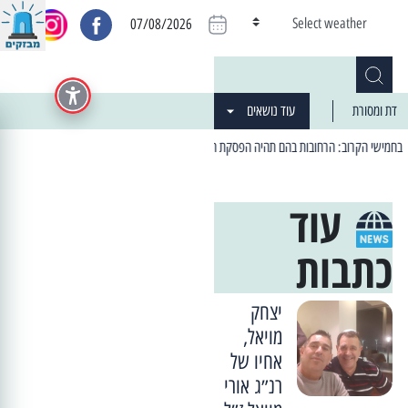
Select weather
07/08/2026
דת ומסורת
עוד נושאים
| 06:19 25/03/2024 "מה חדש בעיר": המדור שבו תתעדכנו על כל מה ש... חדש
עוד
כתבות
יצחק
מויאל,
אחיו של
רנ״ג אורי