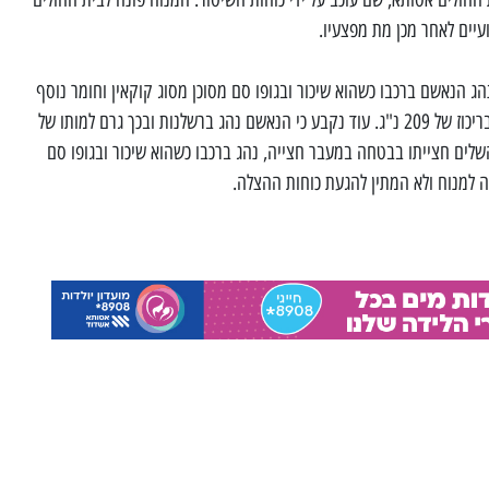
יים לאחר מכן מת מפצעיו.
ג הנאשם ברכבו כשהוא שיכור ובגופו סם מסוכן מסוג קוקאין וחומר נוסף
שהוא תוצר חילוף חומרים של קוקאין בריכוז של 209 נ"ג. עוד נקבע כי הנאשם נהג ברשלנות ובכך גרם למותו של
השלים חצייתו בבטחה במעבר חצייה, נהג ברכבו כשהוא שיכור ובגופו סם
נה למנוח ולא המתין להגעת כוחות ההצלה.