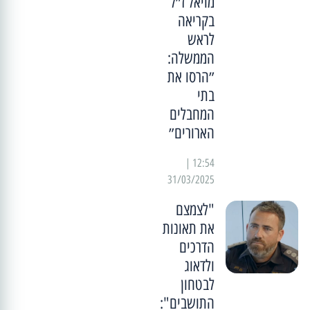
מויאל ז״ל
בקריאה
לראש
הממשלה:
״הרסו את
בתי
המחבלים
הארורים״
12:54 |
31/03/2025
"לצמצם
את תאונות
הדרכים
ולדאוג
לבטחון
התושבים":