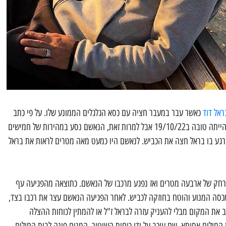
ראל דוד
כאשר עבר במעבר חציה עם כסא הגלגלים הממונע שלו. על פי כתב
האישום, מזג האוויר היה נאה והראות הייתה טובה ב19/10/22 אבל למרות זאת, הנאשם נסע במהירות של חמישים
רגע בו בראל חצה את הכביש. לנאשם היו כמעט מאה מטרים לראות את בראל
רחק של ארבעה מטרים ואז נפגע מרכבו של הנאשם. כתוצאה מהפגיעה עף
 מכסה המנוע והוטח בחוזקה לכביש. לאחר הפגיעה הנאשם עצר את רכבו בצד,
ב את המקום מבלי להעניק עזרה לבראל ז"ל או להמתין לכוחות ההצלה
ולים אסותא, שם עוכב על ידי כוחות השיטור. המנוח פונה לבית החולים