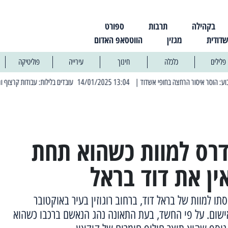
בקהילה
תרבות
ספורט
שדודית
מגזין
הווטסאפ האדום
פלילים
כלכלה
חינוך
עירייה
פוליטיקה
| 13:04 14/01/2025 עובדים בלילות: עבודות קרצוף וריבוד אספלט
| 11:30 03/03/2025 בחמי
דרס למוות כשהוא תחת
ן את דוד בראל
 הואשם בדריסתו למוות של בראל דוד, ברחוב רוגוזין בעיר באוקטובר
אישום. על פי החשד, בעת התאונה נהג הנאשם ברכבו כשהוא