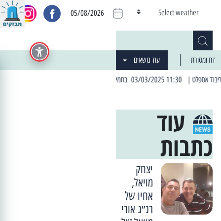
Select weather
05/08/2026
דת ומסורת
עוד נושאים
שי הקרוב: הרחובות בהם תהיה הפסקת חשמל יזומה
| 06:19 25/03/2024 "מה חדש בעיר": המדור שבו תתעדכנו על כל מה ש... חדש
עוד
כתבות
יצחק
מויאל,
אחיו של
רנ״ג אורי