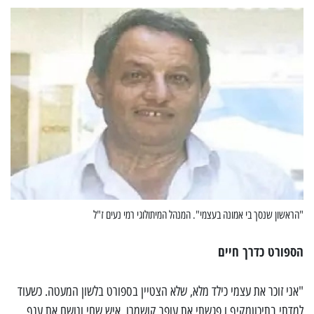
"הראשון שנסך בי אמונה בעצמי". המנהל המיתולוגי רמי נעים ז"ל
הספורט כדרך חיים
"אני זוכר את עצמי כילד מלא, שלא הצטיין בספורט בלשון המעטה. כשעוד
למדתי בתיכוןמקיף ו פגשתי את עופר קושמרו, איש שחי ונושם את ענף