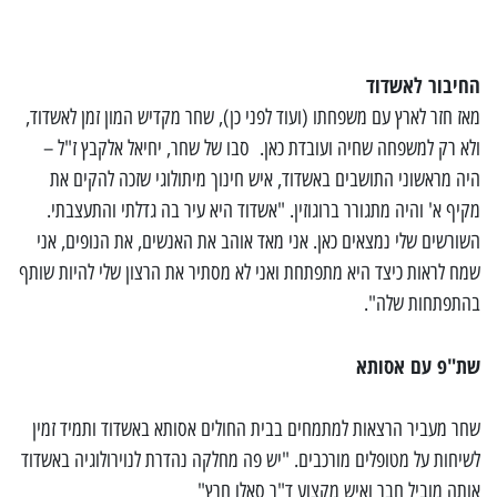
החיבור לאשדוד
מאז חזר לארץ עם משפחתו (ועוד לפני כן), שחר מקדיש המון זמן לאשדוד,
ולא רק למשפחה שחיה ועובדת כאן. סבו של שחר, יחיאל אלקבץ ז"ל –
היה מראשוני התושבים באשדוד, איש חינוך מיתולוגי שזכה להקים את
מקיף א' והיה מתגורר ברוגוזין. "אשדוד היא עיר בה גדלתי והתעצבתי.
השורשים שלי נמצאים כאן. אני מאד אוהב את האנשים, את הנופים, אני
שמח לראות כיצד היא מתפתחת ואני לא מסתיר את הרצון שלי להיות שותף
בהתפתחות שלה".
שת"פ עם אסותא
שחר מעביר הרצאות למתמחים בבית החולים אסותא באשדוד ותמיד זמין
לשיחות על מטופלים מורכבים. "יש פה מחלקה נהדרת לנוירולוגיה באשדוד
אותה מוביל חבר ואיש מקצוע ד"ר סאלו חרץ"