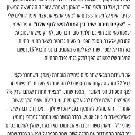
הכדוריד, אבל גם ולפני הכל – "מאמן בנשמה". עופר היה למעשה הראשון
שדיבר איתי על משהו ששנים אח"כ אני אמצא את עצמי אומר לחולים שלי
שקיים חיבור ישיר בין המוח/נפש לגוף שלנו"
– "
. עופר האמין
שספורטאי טוב הוא גם תלמיד טוב, חבר טוב, לא רק מישהו שטוב על
המגרש, אלא גם מסוגל מפגין ביצועים גבוהים בשאר תחומי החיים."
בעידודו של עופר, שחר יצא לקורס מאמנים בוינגייט בגיל 16, ומשם
החיבור שלו לספורט הפך לחלק בלתי נפרד מהחיים.
את השירות הצבאי שחר סיים ביחידה מובחרת (אגוז), משתחרר כקצין
בגיל 22 ומחליט לקחת את הספורט לרמה יותר מקצוענית. "חיפשתי מה
ענף הספורט הכי מאתגר", מספר שחר. "מצאתי תחרות שכתבו שרק 7%
מהאנשים בעולם יכולים להגיע לקו סיום, ומיד ידעתי שאני הולך לעשות
אותה" – הוא מחליט להתמקד בענף הטריאתלון – ומכוון הכי גבוה שיש –
לאולימפיאדת בייג'ינג 2008. בחדר הכושר הוא מתחבר למרדכי (מוטי)
פורני ז"ל – מאמן כושר ורכיבה אהוב ומוכר מאד בעיר, שהלך לעולמו בטרם
עת לאחר התמודדות עם מחלה קשה. שחר מספר על מפגש מצמרר שהיה