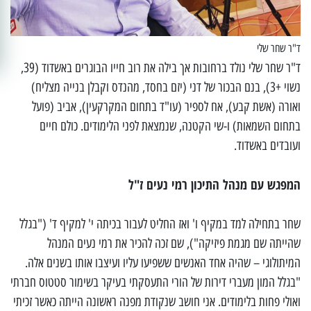
ד"ר שחר שלי
ד"ר שחר שלי נולד ברחובות אך בילה את רוב חייו הבוגרים באשדוד (39,
נשוי +3), בנם הבכור של דני (יזם בחסד, מהנדס וקבלן בנייה מצליח)
ואורה (אשת קבע), אח לספיר (עו"ד בתחום המקרקעין), אביב (פועל
בתחום השמאות) ו-שי הקטנה, שנמצאת לפני הלימודים. כולם חיים
ועובדים באשדוד.
המפגש עם מנהל התיכון רמי נעים ז"ל
שחר בתחילה למד במקיף ו' ואז החליט לעבור בכיתה י' למקיף ד' ("בגלל
שהייתה שם מגמת פיזיקה"), שם זכה להכיר את רמי נעים המנהל
המיתולוגי – שהיה אחד האנשים ששפיעו עליו ועיצבו אותו בשנים אלה.
"בגלל המון מעברי דירות של הורי התעסקתי בעיקר בשימור סטטוס חברתי
ואולי פחות בלימודים. אני חושב שנקודת מפנה ראשונה הייתה כאשר זכיתי