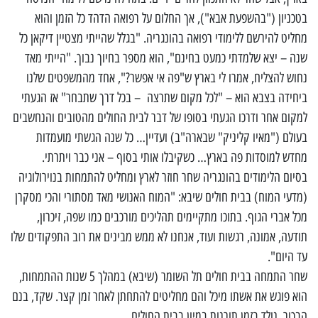
בטכניון ("בהשפעת אבא"), אך החלום על רפואה הדהד כל הזמן והוא
מחליט להירשם ללימודי רפואה בהונגריה. "בגלל שהייתי מצטיין דיקאן כל
שנה – יצא שלמדתי כמעט בחינם", הוא מספר בחיוך נבוך. "הייתי מאד
נחוש להצליח, אמרו לי בארץ ש"פה אי אפשר?", אחד מהמשפטים שלנו
ביחידה בצבא הוא – "לכל מקום שתרצה – בכל דרך שתבחר" אז הגעתי
למקום אחר ודרכו הגעתי בסופו של דבר לבית החולים מהטובים והנחשבים
בעולם ("מאיו קליניק" שבארה"ב) ועדיין… כל שנה הגשתי מועמדות
מחדש למוסדות פה בארץ… כשקיבלו אותי בסוף – אני כבר ויתרתי.
בסיום הלימודים בהונגריה שחר חוזר לארץ ומחליט להתמחות בנוירולוגיה
(מדעי המוח) בבית חולים שיבא: "המוח האנושי מאד מסתורי והכי מסקרן
מכל אברי הגוף. בתוכו מתקיימים תהליכים מורכבים כמו שפה, זיכרון,
תודעה, אמונה, רגשות ועוד, אנחנו לא ממש מבינים את רוב התפקודים שלו
עד היום".
שחר התמחה בבית חולים תל השומר (שיבא) במהלך 5 שנות ההתמחות,
הוא פוגש את אשתו מיכל והם מחליטים להתחתן לאחר זמן קצר. שקד, בנם
הבכור, נולד בזמן תורנות במיון בבית החולים…