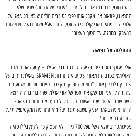
לו עם מוטי, בנסיבות אחרות לגמרי… "אחרי משהו כמו 6 שנים שלא
התראינו, פתאום אני מקבל אותו כפציינט בבית חולים שיבא, הגיע אלי על
אלונקה – ופתאום אני קולט כי זה מוטי, החבר שלי! מאות רגע ליוויתי אותו
במאבקו במחלה, עד הסוף העצוב".
ההחלטה על רפואה
אולי מעודף מוטיבציה, פציעה טורדנית בגיד אכילס – קטעה את החלום
האולימפי בטרם עת ולאחר שסיים את תחרות ISRAMEN באילת החיים של
שחר קיבלו כיוון אחר. "חוויתי התפרקות קצרה, סיימתי זוגיות משמעותית
שהייתה לי, אני זוכר שקראתי ספר של אורי אדלמן שהגיבור בו היה רופא
בשם שחר. הספר פעם ראשונה הכניס לי לתודעה את תחום הרפואה-
הרהרתי מה באמת יעניק משמעות בחיים? מהי התרומה המקסימאלית שלי
לחברה בה אני חי?"
פסיכומטרי בתוצאה של מעל 700 נק' – לא הספיק כדי להתקבל לרפואה
בארץ, אבל שחר לא התכוון להרים ידיים. בתחילה נרשם ללימודי הנדסה