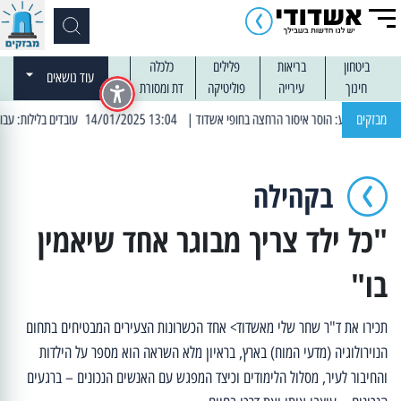
ביטחון
בריאות
פלילים
כלכלה
עוד נושאים
חינוך
עירייה
פוליטיקה
דת ומסורת
מבזקים
| 13:04 14/01/2025 עובדים בלילות: עבודות קרצוף וריבוד אספלט
בקהילה
"כל ילד צריך מבוגר אחד שיאמין
בו"
תכירו את ד"ר שחר שלי מאשדוד> אחד הכשרונות הצעירים המבטיחים בתחום
הנוירולוגיה (מדעי המוח) בארץ, בראיון מלא השראה הוא מספר על הילדות
והחיבור לעיר, מסלול הלימודים וכיצד המפגש עם האנשים הנכונים – ברגעים