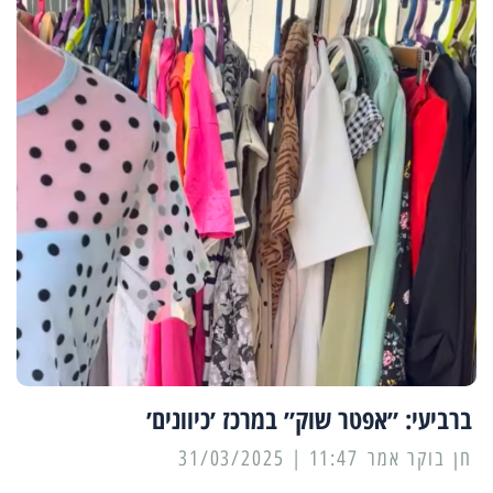
ברביעי: ״אפטר שוק״ במרכז ׳כיוונים׳
11:47 | 31/03/2025