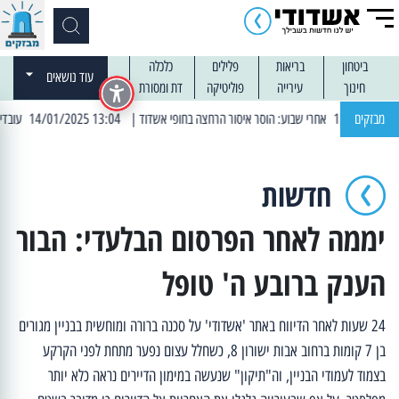
ביטחון
בריאות
פלילים
כלכלה
עוד נושאים
חינוך
עירייה
פוליטיקה
דת ומסורת
מבזקים
| 13:04 14/01/2025 עובדים בלילות: עבודות קרצוף וריבוד אספלט
חדשות
יממה לאחר הפרסום הבלעדי: הבור
הענק ברובע ה' טופל
24 שעות לאחר הדיווח באתר 'אשדודי' על סכנה ברורה ומוחשית בבניין מגורים
בן 7 קומות ברחוב אבות ישורון 8, כשחלל עצום נפער מתחת לפני הקרקע
בצמוד לעמודי הבניין, וה"תיקון" שנעשה במימון הדיירים נראה כלא יותר