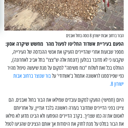
הבור ברחוב אבות ישורון 8 כוסה בחול ואבנים
הפעם בעיריית אשדוד החליטו לפעול מהר מחשש שיקרה אסון:
מספר שבועות אחרי שהדיירים הזעיקו את אנשי ההנדסה של העירייה,
שקבעו כי לא מדובר בבולען (דוגמת אלה ש"צצו" בתל אביב לאחרונה),
הוחלט בכל זאת לשלוח "כוח משימה" למקום על מנת שיעשה טיפול מהיר
כפי שפירסמנו לראשונה אתמול ב'אשדודי' על
בור שנוצר ברחוב אבות
ישורון 8.
היום (חמישי) הוזעקו למקום עובדים שמילאו את הבור בחול ואבנים. הם
ציינו בפני הדיירים שמדובר בעזרה ראשונה בלבד ועדיין, על אחריותם
לאטום את זה כמו שצריך. בקרב הדיירים הופתעו ולא הבינו מדוע לא מילאו
את הבור במלט על מנת לחזק את היסודות אך אותם הנציגים שהגיעו לטפל