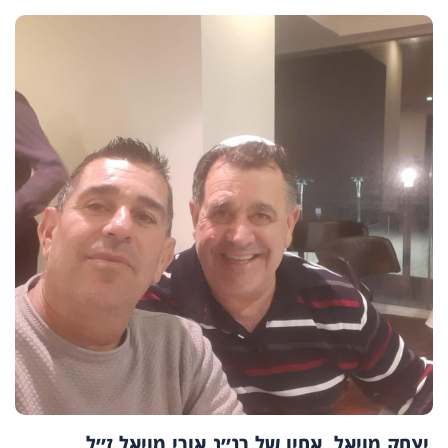
יצחק מויאל, אחיו של רנ״ג אורי מויאל ז״ל