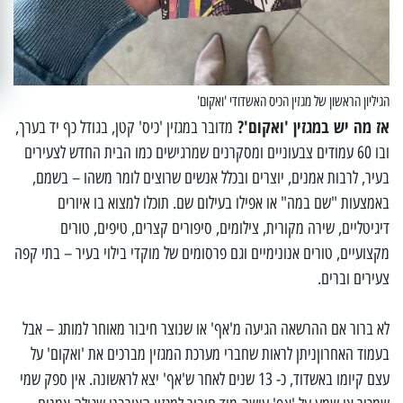
הגיליון הראשון של מגזין הכיס האשדודי 'ואקום'
אז מה יש במגזין 'ואקום'?
מדובר במגזין 'כיס' קטן, בגודל כף יד בערך,
ובו 60 עמודים צבעוניים ומסקרנים שמרגישים כמו הבית החדש לצעירים
בעיר, לרבות אמנים, יוצרים ובכלל אנשים שרוצים לומר משהו – בשמם,
באמצעות "שם במה" או אפילו בעילום שם. תוכלו למצוא בו איורים
דיגיטליים, שירה מקורית, צילומים, סיפורים קצרים, טיפים, טורים
מקצועיים, טורים אנונימיים וגם פרסומים של מוקדי בילוי בעיר – בתי קפה
צעירים וברים.
לא ברור אם ההרשאה הגיעה מ'אף' או שנוצר חיבור מאוחר למותג – אבל
בעמוד האחרוןניתן לראות שחברי מערכת המגזין מברכים את 'ואקום' על
עצם קיומו באשדוד, כ- 13 שנים לאחר ש'אף' יצא לראשונה. אין ספק שמי