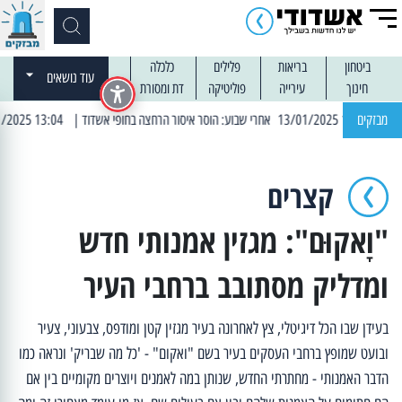
ביטחון
בריאות
פלילים
כלכלה
עוד נושאים
חינוך
עירייה
פוליטיקה
דת ומסורת
מבזקים
| 13:04 14/01/2025 עובדים בלילות: עבודות קרצוף וריבוד אספלט
קצרים
"וָאקוּם": מגזין אמנותי חדש
ומדליק מסתובב ברחבי העיר
בעידן שבו הכל דיגיטלי, צץ לאחרונה בעיר מגזין קטן ומודפס, צבעוני, צעיר
ובועט שמופץ ברחבי העסקים בעיר בשם "ואקום" - 'כל מה שבריק' ונראה כמו
הדבר האמנותי - מחתרתי החדש, שנותן במה לאמנים ויוצרים מקומיים בין אם