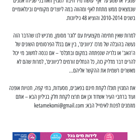
שמכיר או שמע על 'אף' עושה מיד חיבור למגזין האורבני שגילה אמנים
שנמצאים ממש מתחת לאף ומהווה במה ליוצרים מקומיים ובינלאומיים
בשנים 2010-2014 והוציא 48 גיליונות.
למרות שאין חתימה מקצועית עם 'לוגו' מסומן, מרגיש לנו שהדבר הזה
נעשה בהובלה של מרכז 'כיוונים', בין אם בגלל הפרסומים השונים של
ה'האב' או גלריה שנפתחה במקום ובתכלס' – אם ננסה לחשוב מי יכול
להרים דבר מדליק כזה, כל הנחלים זורמים ל'כיוונים', למרות שהם לא
מאשרים רשמית את ההקשר אליהם…
את המגזין תוכלו לקחת חינם בפאבים, מסעדות, בתי קפה, חנויות אופנה
ועוד ברחבי העיר אשדוד וכן אם תרצו לקחת חלק בגיליון הבא – אתם
מוזמנים לפנות לאימייל הבא:
ketamekomi@gmail.com