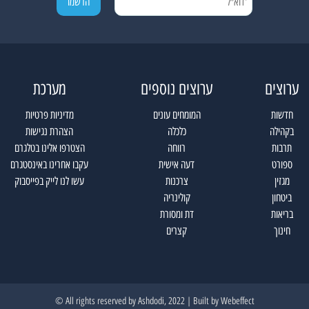
ערוצים
ערוצים נוספים
מערכת
חדשות
המומחים עונים
מדיניות פרטיות
בקהילה
כלכלה
הצהרת נגישות
תרבות
רווחה
הצטרפו אלינו בטלגרם
ספורט
דעה אישית
עקבו אחרינו באינסטגרם
מגזין
צרכנות
עשו לנו לייק בפייסבוק
ביטחון
קולינריה
בריאות
דת ומסורת
חינוך
קצרים
All rights reserved by Ashdodi, 2022 | Built by
Webeffect ©