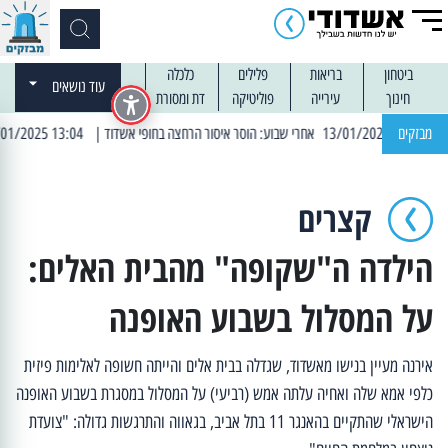
ביטחון
בריאות
פלילים
כלכלה
עוד נושאים
חינוך
עירייה
פוליטיקה
דת ומסורת
מבזקים
| 13:04 14/01/2025 עובדים בלילות: עבודות קרצוף וריבוד אספלט
קצרים
הילדה ה"שקופה" מהבית האלים:
על המסלול בשבוע האופנה
אירנה מעיין בנישו מאשדוד, שגדלה בבית אלים והייתה חשופה לאלימות פיזית
כלפי אמא שלה ואחיה עלתה אמש (רביעי) על המסלול במסגרת בשבוע האופנה
הישראלי שהתקיים בהאנגר 11 בתל אביב, בגאווה והתרגשות גדולה: "צועדת