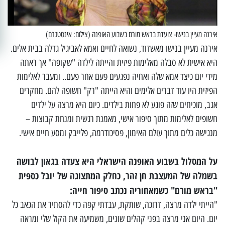
אירנה מעיין בנישו- צועדת בראש מורם בשבוע האופנה (צילום: אינסטגרם)
אירנה מעיין בנישו מאשדוד, נשואה לחיים ואמא לאביגיל גדלה בבית אלים.
היא אישית לא סבלה מאלימות פיזית והייתה לילדה "שקופה" אך ראתה
מידי יום כיצד אמא שלה ואחיה נפגעים פעם אחר פעם.. ומעבר לאלימות
הפיזית היו עוד דברים אלימים והיא הייתה "רק" חשופה להם. מחקרים
אגב, מוכיחים שזה פוגע לא פחות בילדים. כיום היא מרצה על ילדים
חשופים לאלימות מתוך סיפור אישי, מאמנת רגשית ומנחת קבוצות –
מנגישה כלים מתוך עולם האימון, פסיכודרמה, פלייבק ומסע חיים אישי.
על המסלול בשבוע האופנה הישראלי היא צעדה בגאון לבושה
בשמלה של המעצבת חן זהר, כחלק המתצוגה של יובל כספית
"בראש מורם" כשמאחוריה נכתב סיפור חייה:
"הייתי ילדה מרצה, דרוכה, שותקת, עבדתי קפה כדי להסתיר את הכאב כל
יום. היום אני מרצה בפני קהלים שונים, משמיעה את הקול שלי ומראה