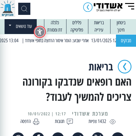
ביטחון
בריאות
פלילים
כלכלה
עוד נושאים
חינוך
עירייה
פוליטיקה
דת ומסורת
מבזקים
| 13:04 14/01/2025 עובדים בלילות: עבודות קרצוף וריבוד אספלט
בריאות
האם רופאים שנדבקו בקורונה
צריכים להמשיך לעבוד?
מערכת אשדודי
12:17 | 10/01/2022
1432 צפיות
תגובות
הדפסה