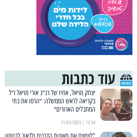
עוד כתבות
יצחק מויאל, אחיו של רנ״ג אורי מויאל ז״ל
בקריאה לראש הממשלה: ״הרסו את בתי
המחבלים הארורים״
12:54 | 31/03/2025
"לצמצם את תאונות הדרכים ולדאוג לבטחון