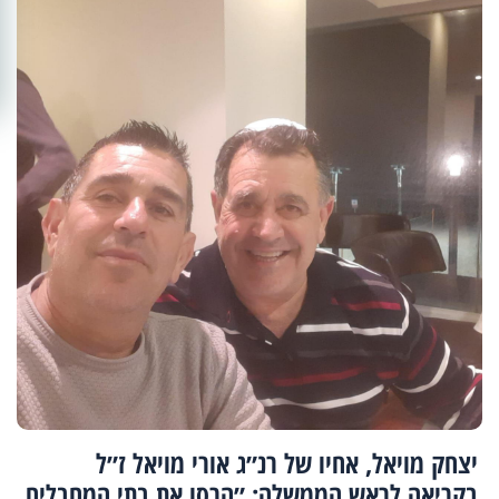
יצחק מויאל, אחיו של רנ״ג אורי מויאל ז״ל
בקריאה לראש הממשלה: ״הרסו את בתי המחבלים