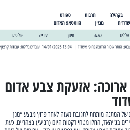
בקהילה
תרבות
ספורט
שדודית
מגזין
הווטסאפ האדום
פלילים
כלכלה
חינוך
עירייה
פוליטיקה
| 13:04 14/01/2025 עובדים בלילות: עבודות קרצוף וריבוד אספלט
ארוכה: אזעקת צבע אדום
וד
ת של המתנה מותחת לתגובת מעזה לאחר פרוץ מבצע ״מגן
רים בג'יהאד, החלו מטחי רקטות היום (רביעי) בצהריים. כעת