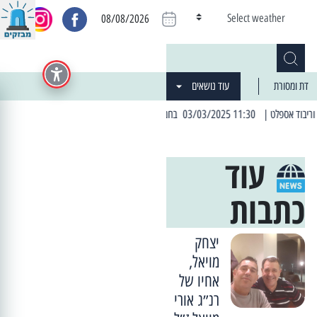
Select weather
08/08/2026
דת ומסורת
עוד נושאים
| 11:30 03/03/2025 בחמישי הקרוב: הרחובות בהם תהיה הפסקת חשמל יזומה
| 06:19 25/03/2024 "מה חדש בעיר": המדור שבו תתעדכנו על כל מה ש... חדש
עוד
כתבות
יצחק
מויאל,
אחיו של
רנ״ג אורי