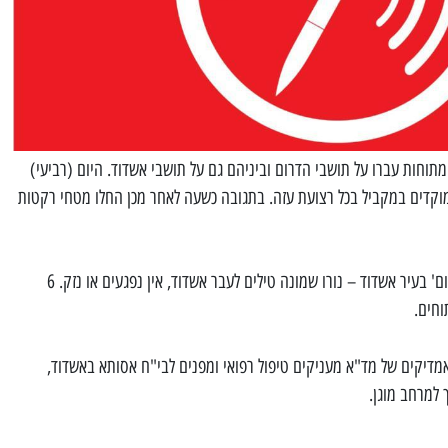
תוחות עברו על תושבי הדרום וביניהם גם על תושבי אשדוד. היום (רביעי)
ל תקף בכמה מוקדים במקביל בכל רצועת עזה. בתגובה כשעה לאחר מכן החלו מטחי רקטות
בשעה 14:02 נשמעה אזעקת 'צבע אדום' בעיר אשדוד – נורו שמונה טילים לעבר אשדוד, אין נפגעים או נזק. 6
דיקים של מד"א מעניקים טיפול רפואי ומפנים לבי"ח אסותא באשדוד,