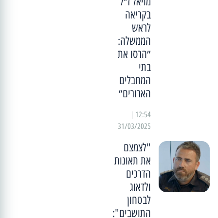
מויאל ז״ל
בקריאה
לראש
הממשלה:
״הרסו את
בתי
המחבלים
הארורים״
12:54 |
31/03/2025
"לצמצם
את תאונות
הדרכים
ולדאוג
לבטחון
התושבים":