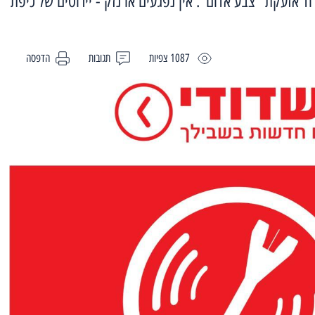
 אזעקת "צבע אדום". אין נפגעים או נזק - יירוטים של כיפת
1087 צפיות
תגובות
הדפסה