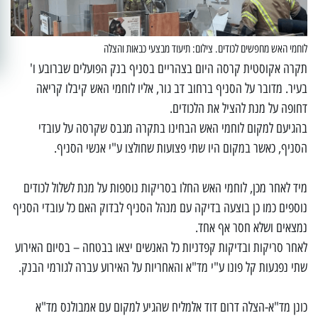
לוחמי האש מחפשים לכודים. צילום: תיעוד מבצעי כבאות והצלה
תקרה אקוסטית קרסה היום בצהריים בסניף בנק הפועלים שברובע ו'
בעיר. מדובר על הסניף ברחוב דב גור, אליו לוחמי האש קיבלו קריאה
דחופה על מנת להציל את הלכודים.
בהגיעם למקום לוחמי האש הבחינו בתקרה מגבס שקרסה על עובדי
הסניף, כאשר במקום היו שתי פצועות שחולצו ע"י אנשי הסניף.
מיד לאחר מכן, לוחמי האש החלו בסריקות נוספות על מנת לשלול לכודים
נוספים כמו כן בוצעה בדיקה עם מנהל הסניף לבדוק האם כל עובדי הסניף
נמצאים ושלא חסר אף אחד.
לאחר סריקות ובדיקות קפדניות כל האנשים יצאו בבטחה – בסיום האירוע
שתי נפגעות קל פונו ע"י מד"א והאחריות על האירוע עברה לגורמי הבנק.
כונן מד"א-הצלה דרום דוד אלמליח שהגיע למקום עם אמבולנס מד"א