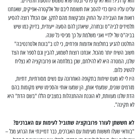
הוא קו רגיל! הוא לא קו פרטי ובטח שלא משמש להסעת תלמידים.
עלינו עליו היום כדי להסב את תשומת ליבם של אלקטרה-אפיקים, שאנחנו
רואות את העבירה על החוק ומבקשות מהם לתקן. אם הכולל רוצה להסיע
תלמידים לביה"ס ובחזרה, שיארגן להם הסעה ייעודית, בדיוק כמו שיש
בביה"ס של ילדיי ואני משלמת על כך מכיסי כל שנה.
החלטנו להגיע בחולצות אדומות ופרחים, כי לנו ב"בונות אלטרנטיבה"
חשוב השיח יותר מהכול. אנחנו רוצות לשמוע, להבין וגם לספר את הצד
שלנו, המטרה היא לא להילחם, שכן במלחמה או פרובוקציה לא נצליח
להשיג כלום.
היו לי לא מעט שיחות בתקופה האחרונה עם נשים מסורתיות, דתיות,
מזרמים שונים, שמעתי אותן, הן שמעו אותי והסכימו שיש מקומות בהם
הדת שלנו מעוותת, לא הוגנת וההתנהלות במצבים הללו "בשם הדת" היא
לא תקינה".
לא חששתן לעורר פרובוקציה שתוביל לעימות עם האברכים?
"בוודאי שעלו חששות מעימות עם האברכים, כבר דמיינתי את הגרוע מכל –