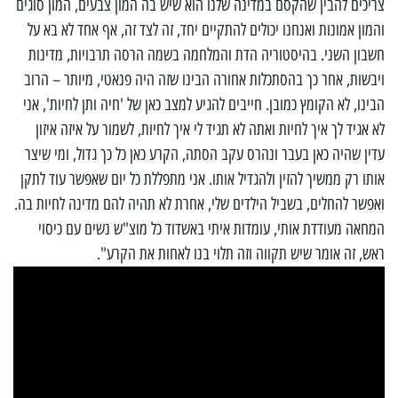
צריכים להבין שהקסם במדינה שלנו הוא שיש בה המון צבעים, המון סוגים
והמון אמונות ואנחנו יכולים להתקיים יחד, זה לצד זה, אף אחד לא בא על
חשבון השני. בהיסטוריה הדת והמלחמה בשמה הרסה תרבויות, מדינות
ויבשות, אחר כך בהסתכלות אחורה הבינו שזה היה פנאטי, מיותר – הרוב
הבינו, לא הקומץ כמובן. חייבים להגיע למצב כאן של 'חיה ותן לחיות', אני
לא אגיד לך איך לחיות ואתה לא תגיד לי איך לחיות, לשמור על איזה איזון
עדין שהיה כאן בעבר ונהרס עקב הסתה, הקרע כאן כל כך גדול, ומי שיצר
אותו רק ממשיך להזין ולהגדיל אותו. אני מתפללת כל יום שאפשר עוד לתקן
ואפשר להחלים, בשביל הילדים שלי, אחרת לא תהיה להם מדינה לחיות בה.
המחאה מעודדת אותי, עומדות איתי באשדוד כל מוצ"ש נשים עם כיסוי
ראש, זה אומר שיש תקווה וזה תלוי בנו לאחות את הקרע".