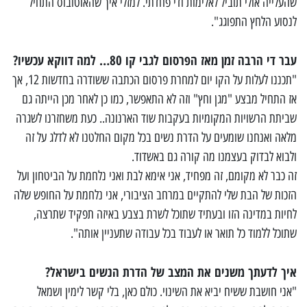
שהעלייה אולי תוביל לאלימות ודי פחדתי. למזלי איך שהאוטובוס התחיל
לנסוע הלחץ התפוגג".
עבר די הרבה זמן מאז הפרסום לגבי קו 80… למה דווקא עכשיו?
"תכננו לעלות על הקו יום למחרת פרסום הכתבה ששודרה בחדשות 12, אך
אז התחיל מבצע "מגן וחץ" וזה לא התאפשר, כמו כן לאחר מכן הייתה גם
שביתת הרשויות המקומיות בעקבות שוד הארנונה.. כעת משחזרנו לשגרה
מלאה ואנחנו שומעים על הדרת נשים בכל מקום החלטנו לא לדלג על זה
ולבוא לבדוק בעצמנו מה קורה גם באשדוד.
זה כבר לא מקומם, זה מפחיד, אני אימא לבת ואני נלחמת על הביטחון ועל
הזכות של הבת שלי להתקיים במרחב הציבורי, אני נלחמת על החופש שלה
לחיות במדינה הזו ובעתיד שתוכל לשרת בצבע באיזה תפקיד שתרצה,
שתוכל ללמוד כל תואר או לעבוד בכל עבודה שתעניין אותה".
איך לדעתך משנים את המצב של הדרת הנשים בישראל?
"אני חושבת ששיח יביא את השינוי. כולם כאן, בלי קשר לימין ושמאל