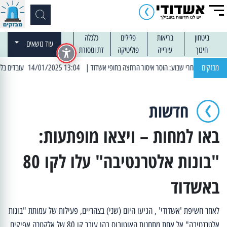
ביטחון
בריאות
פלילים
כלכלה
עוד נושאים
חינוך
עירייה
פוליטיקה
דת ומסורת
מבזקים
| 13:04 14/01/2025 עובדים בלילות: עבודות קרצוף וריבוד אספלט
חדשות
באו למחות – ויצאו מופתעות:
"בונות אלטרנטיבה" עלו לקו 80
באשדוד
לאחר חשיפת 'אשדודי' , הגיעו היום (שני) בצהריים, פעילות של עמותת "בונות
אלטרנטיבה" אל אחת מתחנות האוטובוס בהן עובר קו 80 של אלקטרה אפיקים