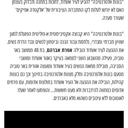
"בונות אלטרנטיבה" להגיע לעיר אשדוד, לחכות בתחנה ולבדוק בעצמן
האם לא יורשו לעלות לקו התחברוה הציבורית של 'אלקטרה אפיקים'
שעורר סערה.
"בונות אלטרנטיבה" היא קבוצה אקטיביסטית א-פוליטית הפועלת למען
שוויון חברתי ומגדרי, נלחמת עבור הגנה וביטחון לנשים ונגד הדרת נשים.
אפרת אברהם
את ההגעה לעיר אשדוד הובילה
, בת 48 ממושב באר
טוביה, פעילה מהשבוע השני למחאה בעיקר באזור אשדוד ומושבי
הסביבה, מובילת מחאת הנשים בעיר אשדוד ומועצה אזורית באר טוביה
מטעם בונות אלטרנטיבה וחלק מצוות אלטרנטיבה בחינוך וכך גם בצוות
קהילות, הובילה את ההגעה אל העיר אשדוד בחולצות אדומות, עם פרחים
אדומים כמחווה להידברות ולא מעט חששות… והופתעו לאחר שעלו
לאוטובוס ללא עיכובים כשהוא מלא באברכים.