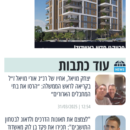
עוד כתבות
יצחק מויאל, אחיו של רנ״ג אורי מויאל ז״ל
בקריאה לראש הממשלה: ״הרסו את בתי
המחבלים הארורים״
12:54 | 31/03/2025
"לצמצם את תאונות הדרכים ולדאוג לבטחון
התושבים": תכירו את פקד בן לוק מאשדוד