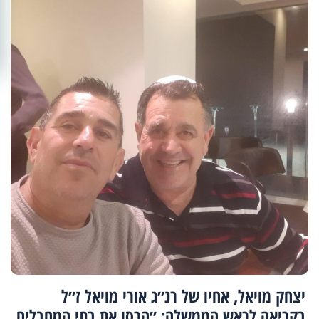
יצחק מויאל, אחיו של רנ״ג אורי מויאל ז״ל
בקריאה לראש הממשלה: ״הרסו את בתי המחבלים