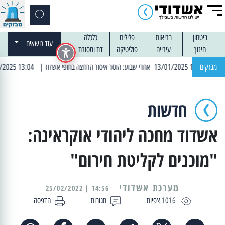
ביטחון
בריאות
פלילים
כלכלה
עוד נושאים
חינוך
עירייה
פוליטיקה
דת ומסורת
מבזקים
| 13:04 14/01/2025 עובדים בלילות: עבודות קרצוף וריבוד אספלט
חדשות
אשדוד מחכה ליהודי אוקראינה:
"מוכנים לקליטת חירום"
מערכת אשדודי
14:56 | 25/02/2022
1016 צפיות
תגובות
הדפסה