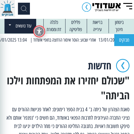
ביטחון
בריאות
פלילים
כלכלה
עוד נושאים
חינוך
עירייה
פוליטיקה
דת ומסורת
מבזקים
| 13:04 14/01/2025 עובדים בלילות: עבודות קרצוף וריבוד אספלט
חדשות
"שכולם יחזירו את המפתחות וילכו
הביתה"
סאגת הצהרון של כיתה ב' 4 בבית הספר רימונים: לאחר פגישת ההורים עם
נציגי החברה העירונית לתרבות הפנאי באשדוד, הם חשים כי 'נפנפו' אותם ולא
סיפקו תשובות ראויות. בתגובה החליטו ההורים כי מחר הילדים יגיעו לבית