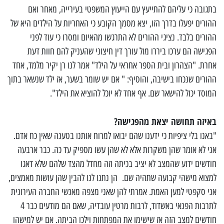
בתגובה כי עליהם להתייעץ עם הייעוץ המשפטי בעירייה, מאחר ואם
ההורים יפעלו בדרך הזו, יצא מסמך הקובע כי האחריות על הילדים היא של
ההורים בלבד. נציגי ההורים לא התרגשו מהאיום ומסרו כי עוד לפני
הפגישה הם ערכו ביררו מול עורך דין חיצוני שהעניק להם חוות דעת
אחרת. "הצהרון ובית הספר אחראי על הילד" אמר לנו רן יקיר מלמד, אחד
ההורים שנכחו בישיבה, והוסיף: " אם יש שומר בשער, אז ילד שנשאר בתוך
המוסד יכול להישאר שם. אף אחד לא יוכל להוציא את הילד".
באיזה תחושה יצאת מהפגישה?
"באנו בלי ציפיות כי ידענו שהם יבואו למרוח אותנו בטענה שאין כח אדם.
אני לא אומר שהן משקרות אלא לא שהן עשו מספיק עד כה. כבר ארבעה
חודשים ידוע שהמצב לא יציב בכיתה וזה מחדל מהצד שלהם שלא דאגו
למצוא מישהי קבועה שתהיה שם. הן נתנו לנו להבין שהן עושות מאמצים,
אני סקפטי למען האמת. אמרתי להן שאני מצפה מאנשי החברה העירונית
לתרבות הפנאי באשדוד, לרבות מרטין עובדיה, שאם הם מודעים כבר 4
חודשים למצב הזה אז שישימו את המפתחות וילכו הביתה. אם יש למישהו