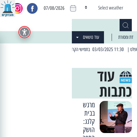
Select weather
07/08/2026
דת ומסורת
עוד נושאים
| 06:19 25/03/2024 "מה חדש בעיר": המדור שבו תתעדכנו על כל מה ש... חדש
עוד
כתבות
מרגש
בבית
קלנג:
הושק