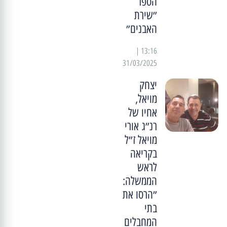
הספר
״שירת
האבנים״
13:16 |
31/03/2025
יצחק
מויאל,
אחיו של
רנ״ג אורי
מויאל ז״ל
בקריאה
לראש
הממשלה:
״הרסו את
בתי
המחבלים