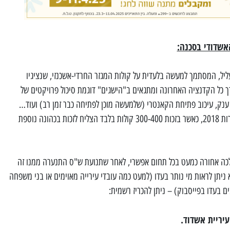
אשדודי בסכנה:
ליל, המסתמך למעשה בלעדית על קולות המגזר החרדי-אשכנזי, שנציגיו
ך כל הקדנציה האחרונה ומתגאים ב"הישגים" דוגמת סיכול פרויקטים של
 ענק, עיכוב פתיחת הקאנטרי (שלמעשה מוכן לפתיחה כבר זמן רב) ועוד…
מצליח לשחזר את "ההישג" שלו מבחירות 2018, כאשר בזכות 300-400 קולות בלבד הצליח לזכות בכהונה נוספת
אשדוד הלכה אחורה כמעט בכל תחום אפשרי, לאחר שתנועת ש"ס התנערה ממנו זה
ניתן לראות מי נותר בעדו (למעט כמה עובדי עירייה מאוימים או בני משפחה
ם בעדו בפייסבוק) – ניתן להכריז רשמית:
יריית אשדוד.