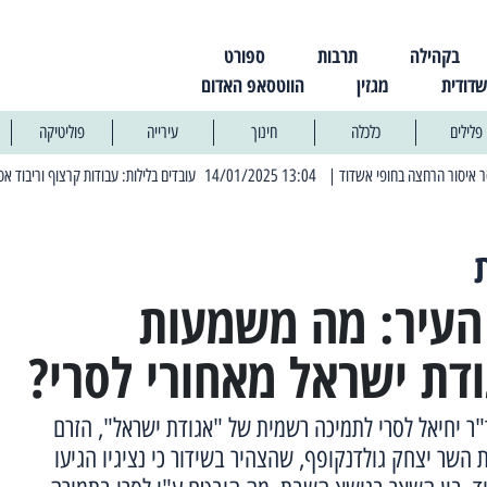
בקהילה
תרבות
ספורט
שדודית
מגזין
הווטסאפ האדום
פלילים
כלכלה
חינוך
עירייה
פוליטיקה
| 13:04 14/01/2025 עובדים בלילות: עבודות קרצוף וריבוד אספלט
| 11:30 03/03/2025 בחמישי הקרוב: הרחובות בהם תהיה הפסקת חשמל יזומה
 העיר: מה משמעות
דת ישראל מאחורי לסרי?
"ר יחיאל לסרי לתמיכה רשמית של "אגודת ישראל", הזרם
 השר יצחק גולדנקופף, שהצהיר בשידור כי נציגיו הגיעו