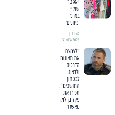
״אפטר
שוק״
במרכז
׳כיוונים׳
11:47 |
31/03/2025
"לצמצם
את תאונות
הדרכים
ולדאוג
לבטחון
התושבים":
תכירו את
פקד בן לוק
מאשדוד