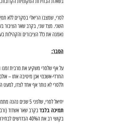
בשאלת הבחירות המקומיות הקרובות.
לסרי, שמצבו הריאלי בסקרים ללא תמיכת
השני. מצד שני, בקרב שאר הציבור בעיר
נאמנה את כלל הציבורים והקהילות בעי
הסבר:
על אף שלסרי משקיע את מרבית זמנו ומ
החרדי-אשכנזי אכן מיטיבה אתו – אול
וללסרי לא נותר אף אחד לצדו, למעט ה
יחיאל לסרי, שלפני 5 שנים נהנה מתמיכה מוחלטת של כלל הציבור החרדי בעיר (ספרדי ואשכנזי),
תמיכה בלבד
בקרב שאר אשדוד (ורבים
בקושי רב את ה40% הנדרשים לבחירה בסיבוב הבחירות הראשון.