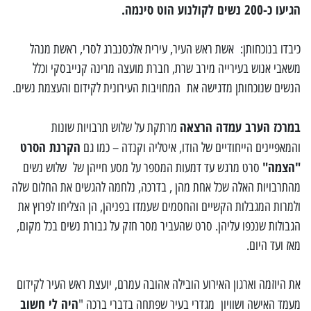
הגיעו כ-200 נשים לקולנוע הוט סינמה.
כיבדו בנוכחותן: אשת ראש העיר, עירית אלכסנברג לסרי, ראשת מנהל
משאבי אנוש בעירייה מירב שרת, חברת מועצה מרינה קנייבסקי וכלל
הנשים שנוכחותן מדגישה את המחויבות העירונית לקידום והעצמת נשים.
במרכז הערב עמדה הרצאה
מרתקת על שלוש תרבויות שונות
הקרנת הסרט
והמאפיינים הייחודיים של הודו, איטליה וקנדה – כמו גם
"הצמה"
סרט מרגש עד דמעות המספר על מסע חייהן של שלוש נשים
מהתרבויות האלה שכל אחת מהן , בדרכה, נלחמה להגשים את החלום שלה
ולמרות המגבלות הקשיים והחסמים שעמדו בפניהן, הן הצליחו לפרוץ את
הגבולות שנכפו עליהן. סרט שהעביר מסר חזק על גבורת נשים בכל מקום,
מאז ועד היום.
את היוזמה וארגון האירוע הובילה אהובה עמרם, יועצת ראש העיר לקידום
היה לי חשוב
מעמד האישה ושוויון מגדרי בעיר שפתחה בדברי ברכה "