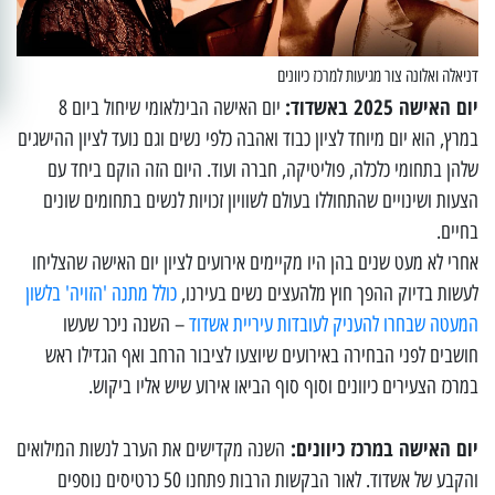
דניאלה ואלונה צור מגיעות למרכז כיוונים
יום האישה 2025 באשדוד:
יום האישה הבינלאומי שיחול ביום 8
במרץ, הוא יום מיוחד לציון כבוד ואהבה כלפי נשים וגם נועד לציון ההישגים
שלהן בתחומי כלכלה, פוליטיקה, חברה ועוד. היום הזה הוקם ביחד עם
הצעות ושינויים שהתחוללו בעולם לשוויון זכויות לנשים בתחומים שונים
בחיים.
אחרי לא מעט שנים בהן היו מקיימים אירועים לציון יום האישה שהצליחו
לעשות בדיוק ההפך חוץ מלהעצים נשים בעירנו,
כולל מתנה 'הזויה' בלשון
המעטה שבחרו להעניק לעובדות עיריית אשדוד
– השנה ניכר שעשו
חושבים לפני הבחירה באירועים שיוצעו לציבור הרחב ואף הגדילו ראש
במרכז הצעירים כיוונים וסוף סוף הביאו אירוע שיש אליו ביקוש.
יום האישה במרכז כיוונים:
השנה מקדישים את הערב לנשות המילואים
והקבע של אשדוד. לאור הבקשות הרבות פתחנו 50 כרטיסים נוספים