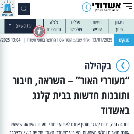
ביטחון
בריאות
פלילים
כלכלה
עוד נושאים
חינוך
עירייה
פוליטיקה
דת ומסורת
מבזקים
| 13:04 14/01/2025 עובדים בלילות: עבודות קרצוף וריבוד אספלט
בקהילה
“מעוררי האור” – השראה, חיבור
ותובנות חדשות בבית קלנג
באשדוד
בחנוכה הזה, ״בית קלנג״ מזמין אתכם לאירוע ייחודי ומעורר השראה שישאיר
אתכם מוארים ומלאי משמעות. האירוע “מעוררי האור” יתקיים ב-22 בדצמבר