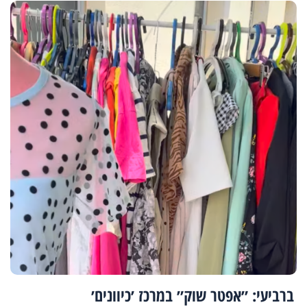
ברביעי: ״אפטר שוק״ במרכז ׳כיוונים׳