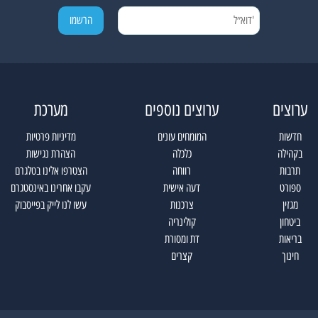
ערוצים
ערוצים נוספים
מערכת
חדשות
המומחים עונים
מדיניות פרטיות
בקהילה
כלכלה
הצהרת נגישות
תרבות
רווחה
הצטרפו אלינו בטלגרם
ספורט
דעה אישית
עקבו אחרינו באינסטגרם
מגזין
צרכנות
עשו לנו לייק בפייסבוק
ביטחון
קולינריה
בריאות
דת ומסורת
חינוך
קצרים