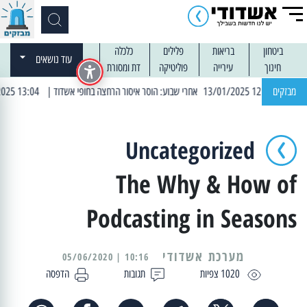
ביטחון
בריאות
פלילים
כלכלה
עוד נושאים
חינוך
עירייה
פוליטיקה
דת ומסורת
מבזקים
| 13:04 14/01/2025 עובדים בלילות: עבודות קרצוף וריבוד אספלט
Uncategorized
The Why & How of
Podcasting in Seasons
מערכת אשדודי
10:16 | 05/06/2020
1020 צפיות
תגובות
הדפסה