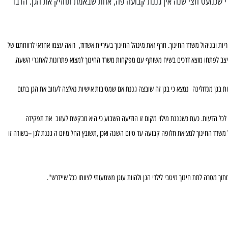
י שכמעט חצי שנה אין גננת קבועה פה, אחת שבאמת תחזיק את הגן. הדבר
ריות ובניהול משרד החינוך.
חרף זאת מינהל החינוך בעיריית אשדוד, רואה עצמו אחראי לרווחתם של
 הניצב לפתחו מוצא דרכים בשיח משותף עם מפקחות משרד החינוך
למצוא פתרונות לאתגרי השעה.
ות בגן מנדולינה נמצא כי
בגן זה שובצה גננת אם שמסיבות אישיות נאלצה לעזוב את הגן בתום
 לכל הדעות.
כעת כשגננת מילוי מקום זו הודיעה השבוע כי היא מבקשת לעזוב את תפקידה
ל משרד החינוך למציאת חלופה קבועה עד סיום השנה
ואכן ,תשובץ החל מיום ה גננת לגן –בשורה זו
.
וך מטרה לתת חינוך מיטבי לילדי הגן ולהוות עוגן משמעותי לצוותו ככל שיידרש".