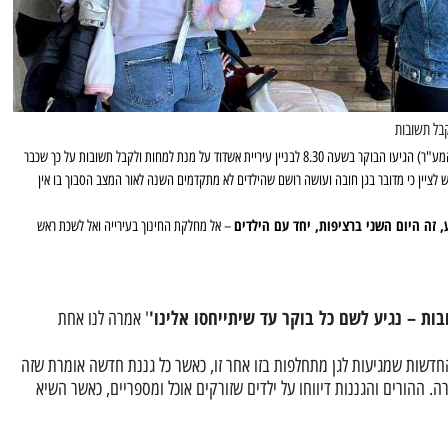
קבל תשובות
הורי ילדי גן מנדולינה (רובע המע"ר) הגיעו הבוקר בשעה 8.30 לבניין עיריית אשדוד על מנת למחות ולקבל תשובות על כך שכבר
 לציין כי מדובר בגן חובה ועושה רושם שהילדים לא מתקדמים השנה לאור המצב הסבוך בו אין
 זה היום השני ברציפות, יחד עם הילדים
– אל מחלקת החינוך בעירייה ואל לשכת ראש
ות – נגיע לשם כל בוקר עד שיתייחסו אלינו'
' אמרה לנו אחת
 החדשות שמגיעות לגן מתחלפות בזו אחר זו, כאשר כל גננת חדשה אומרת שזה
. ההורים והגננות דיווחו על ילדים שזורקים אוכל ומספריים, כאשר השיא