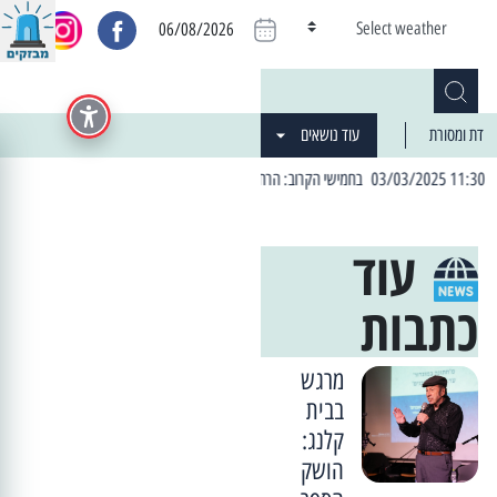
Select weather
06/08/2026
דת ומסורת
עוד נושאים
| 06:19 25/03/2024 "מה חדש בעיר": המדור שבו תתעדכנו על כל מה ש... חדש
עוד
כתבות
מרגש
בבית
קלנג:
הושק