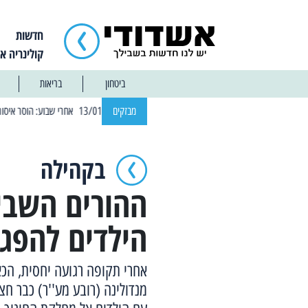
חדשות
קולינריה א
ביטחון
בריאות
| 12:14 13/01/2025 אחרי שבוע: הוסר איסור הרחצה בחופי אשדוד
מבזקים
בקהילה
ההורים השבית
הילדים להפגי
אחרי תקופה רגועה יחסית, הכאו
מנדולינה (רובע מע''ר) כבר ח