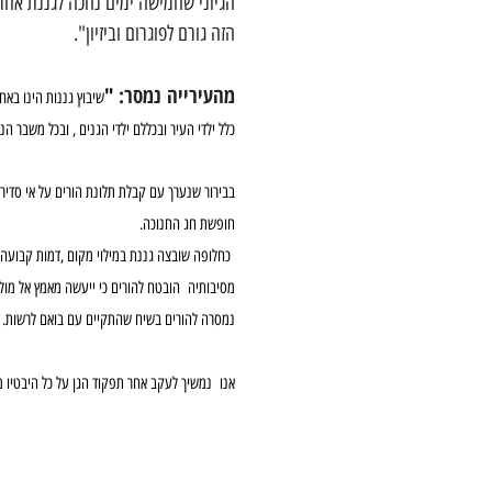
הגיוני שחמישה ימים נחכה לגננת אחר
הזה גורם לפוגרום וביזיון".
מהעירייה נמסר:
"
שיבוץ גננות הינו באח
כלל ילדי העיר ובכללם ילדי הגנים , ובכל משבר
בבירור שנערך עם קבלת תלונת הורים על אי סדיר
חופשת חג החנוכה.
כחלופה שובצה גננת במילוי מקום ,דמות קבועה
מסיבותיה
הובטח להורים כי ייעשה מאמץ אל מו
נמסרה להורים בשיח שהתקיים עם בואם לרשות
אנו נמשיך לעקב אחר תפקוד הגן על כל היבטיו מת