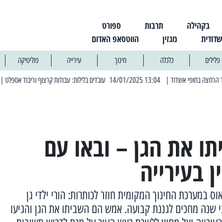
בקהילה
תרבות
ספורט
שדודית
מגזין
הווטסאפ האדום
פלילים
כלכלה
חינוך
עירייה
פוליטיקה
| 13:04 14/01/2025 עובדים בלילות: עבודות קרצוף וריבוד אספלט
| 11:30 03/03/2025 בחמישי הקרוב: הרחובות בהם תהיה הפסקת חשמל יזומה
ו את הגן – ובאו עם
ן בעירייה
ס במערכת החינוך המקומית חוזר לכותרות: הורי ילדי גן
צי שנה מחכים לגננת קבועה. אמש הם השביתו את הגן והגיעו