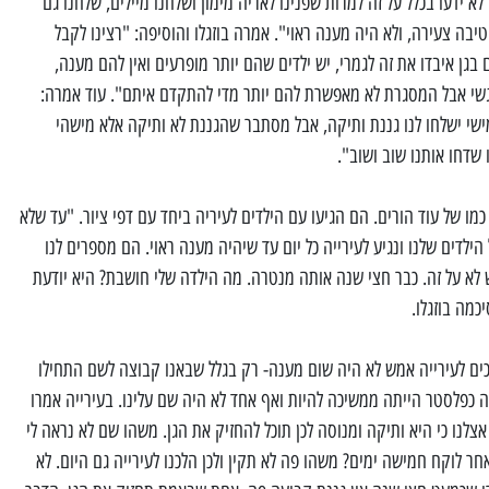
לא ידעו בכלל על זה למרות שפנינו לאריה מימון ושלחנו מיילים, שלחנו גם
יבה צעירה, ולא היה מענה ראוי". אמרה בוזגלו והוסיפה: "רצינו לקבל
בגן איבדו את זה לגמרי, יש ילדים שהם יותר מופרעים ואין להם מענה,
רגשי אבל המסגרת לא מאפשרת להם יותר מדי להתקדם איתם". עוד אמרה:
מישי ישלחו לנו גננת ותיקה, אבל מסתבר שהגננת לא ותיקה אלא מישהי
שדחו אותנו שוב ושוב".
 כמו של עוד הורים. הם הגיעו עם הילדים לעיריה ביחד עם דפי ציור. "עד שלא
לדים שלנו ונגיע לעירייה כל יום עד שיהיה מענה ראוי. הם מספרים לנו
א על זה. כבר חצי שנה אותה מנטרה. מה הילדה שלי חושבת? היא יודעת
כמה בוזגלו.
כים לעירייה אמש לא היה שום מענה- רק בגלל שבאנו קבוצה לשם התחילו
 כפלסטר הייתה ממשיכה להיות ואף אחד לא היה שם עלינו. בעירייה אמרו
צלנו כי היא ותיקה ומנוסה לכן תוכל להחזיק את הגן. משהו שם לא נראה לי
 אחר לוקח חמישה ימים? משהו פה לא תקין ולכן הלכנו לעירייה גם היום. לא