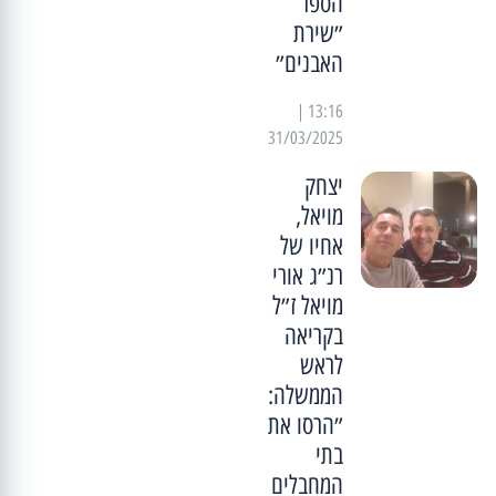
הספר
״שירת
האבנים״
13:16 |
31/03/2025
יצחק
מויאל,
אחיו של
רנ״ג אורי
מויאל ז״ל
בקריאה
לראש
הממשלה:
״הרסו את
בתי
המחבלים