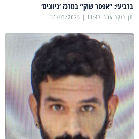
ברביעי: ״אפטר שוק״ במרכז ׳כיוונים׳
11:47 | 31/03/2025