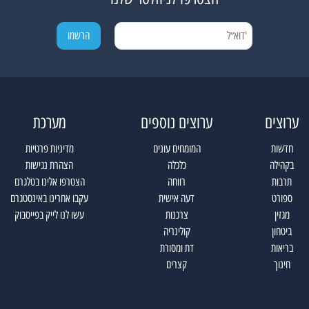
ערוצים
ערוצים נוספים
מערכת
חדשות
המומחים עונים
מדיניות פרטיות
בקהילה
כלכלה
הצהרת נגישות
תרבות
רווחה
הצטרפו אלינו בטלגרם
ספורט
דעה אישית
עקבו אחרינו באינסטגרם
מגזין
צרכנות
עשו לנו לייק בפייסבוק
ביטחון
קולינריה
בריאות
דת ומסורת
חינוך
קצרים