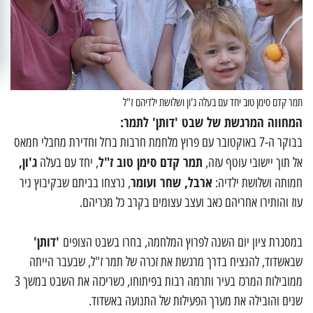
תמר קדם סימן טוב יחד עם בעלה ג'ון ושלושת ילדיהם ז"ל
המחווה המרגשת של שבט 'דותן' לתמר:
בבוקר ה-7 באוקטובר עם פרוץ מלחמת חרבות ברזל וחדירת מחבלי חמאס
תמר קדם סימן טוב ז"ל
ג'ון,
אל תוך יישובי עוטף עזה,
, יחד עם בעלה
ארבל, שחר ועומר
חמותה ושלושת ילדיה:
, נרצחו בביתם שבקיבוץ ניר
עוז והותירו אחריהם כאב ועצב עצומים בקרב כל מכריהם.
'דותן'
במסגרת ציון יום השנה לפרוץ המלחמה, בחרו בשבט הצופים
שבאשדוד, להנציח בדרך מרגשת את זכרה של תמר ז"ל, שבעבר הייתה
ממובילות המרכז בעיר ותרמה רבות בפיתוחו, כשריכזה את השבט במשך 3
שנים והובילה את מערך הפעילות של התנועה באשדוד.