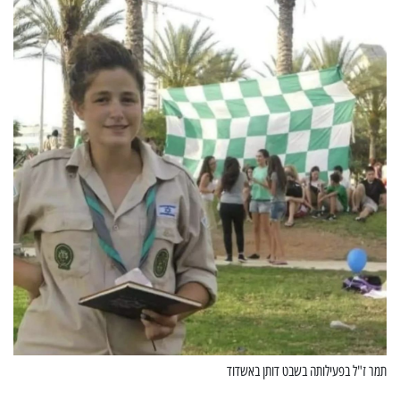
תמר ז"ל בפעילותה בשבט דותן באשדוד