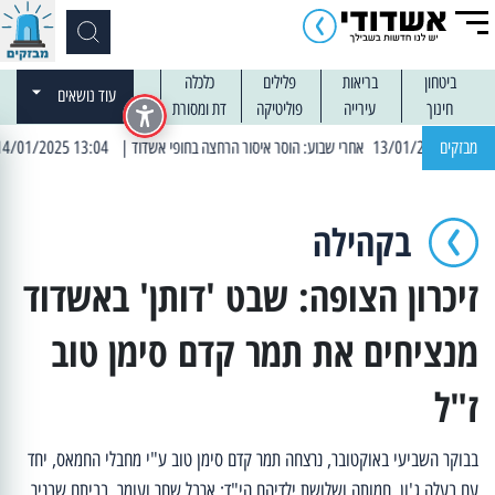
ביטחון
בריאות
פלילים
כלכלה
עוד נושאים
חינוך
עירייה
פוליטיקה
דת ומסורת
מבזקים
| 13:04 14/01/2025 עובדים בלילות: עבודות קרצוף וריבוד אספלט
בקהילה
זיכרון הצופה: שבט 'דותן' באשדוד
מנציחים את תמר קדם סימן טוב
ז"ל
בבוקר השביעי באוקטובר, נרצחה תמר קדם סימן טוב ע"י מחבלי החמאס, יחד
עם בעלה ג'ון, חמותה ושלושת ילדיהם הי"ד: ארבל שחר ועומר, בביתם שבניר