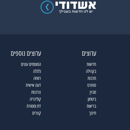
ערוצים
ערוצים נוספים
חדשות
המומחים עונים
בקהילה
כלכלה
תרבות
רווחה
ספורט
דעה אישית
מגזין
צרכנות
ביטחון
קולינריה
בריאות
דת ומסורת
חינוך
קצרים