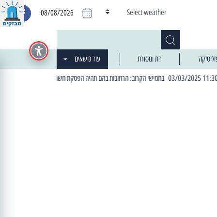
Select weather
08/08/2026
וליטיקה
דת ומסורת
עוד נושאים
| 06:19 25/03/2024 "מה חדש בעיר": המדור שבו תתעדכנו על כל מה ש... חדש