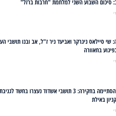
: סיכום השבוע השני למלחמת "חרבות ברזל"
י
שי סיילאס ניגרקר ואביעד ניר ז"ל, אב ובנו תושבי העי
פיגוע בחאוורה
י
חופשה שהסתיימה בחקירה: 3 תושבי אשדוד נעצרו בחשד לגניבת
ניון באילת
י