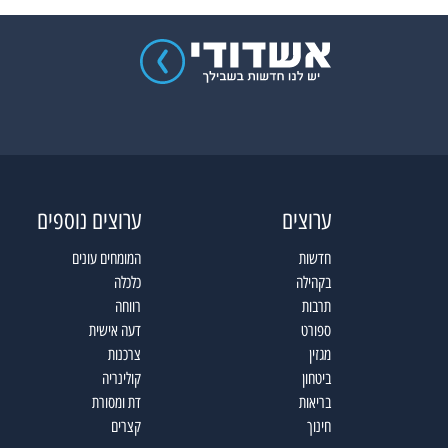
ערוצים
ערוצים נוספים
חדשות
המומחים עונים
בקהילה
כלכלה
תרבות
רווחה
ספורט
דעה אישית
מגזין
צרכנות
ביטחון
קולינריה
בריאות
דת ומסורת
חינוך
קצרים