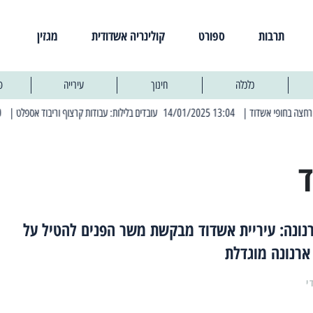
תרבות
ספורט
קולינריה אשדודית
מגזין
כלכלה
חינוך
עירייה
פ
| 13:04 14/01/2025 עובדים בלילות: עבודות קרצוף וריבוד אספלט
| 11:30 03/03/2025 בחמישי הקרוב: הרחובות בהם תהיה הפסקת חשמל יזומה
ד
נונה: עיריית אשדוד מבקשת משר הפנים להטיל על
ארנונה מוגדלת
י