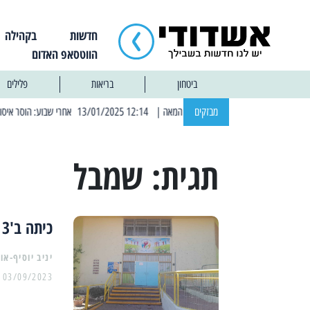
חדשות
בקהילה
הווטסאפ האדום
ביטחון
בריאות
פלילים
מבזקים
| 12:14 13/01/2025 אחרי שבוע: הוסר איסור הרחצה בחופי אשדוד
תגית:
שמבל
כיתה ב'3 מבית הספר 'רעים' לא פתחה את שנת הלימודים
יניב יוסיף-או
03/09/2023