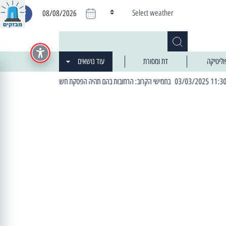
Select weather
08/08/2026
וליטיקה
דת ומסורת
עוד נושאים
| 06:19 25/03/2024 "מה חדש בעיר": המדור שבו תתעדכנו על כל מה ש... חדש