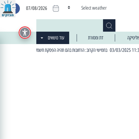
Select weather
07/08/2026
וליטיקה
דת ומסורת
עוד נושאים
| 06:19 25/03/2024 "מה חדש בעיר": המדור שבו תתעדכנו על כל מה ש... חדש