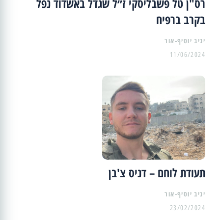
רס"ן טל פשבליסקי ז״ל שגדל באשדוד נפל
בקרב ברפיח
יניב יוסיף-אור
11/06/2024
תעודת לוחם – דניס צ'בן
יניב יוסיף-אור
23/02/2024