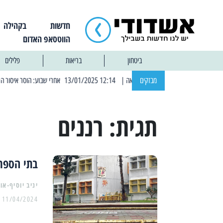
חדשות
בקהילה
הווטסאפ האדום
ביטחון
בריאות
פלילים
מבזקים
| 12:14 13/01/2025 אחרי שבוע: הוסר איסור הרחצה בחופי אשדוד
תגית:
רננים
בתי הספר 
יניב יוסיף-או
11/04/2024