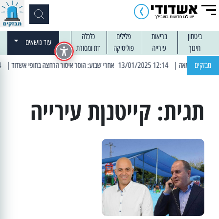
ביטחון
בריאות
פלילים
כלכלה
עוד נושאים
חינוך
עירייה
פוליטיקה
דת ומסורת
מבזקים
| 12:14 13/01/2025 אחרי שבוע: הוסר איסור הרחצה בחופי אשדוד
| 13:04 14/01/2025 עובדים בלילות: עבודות קרצוף וריבוד אספלט
תגית:
קייטנןת עירייה