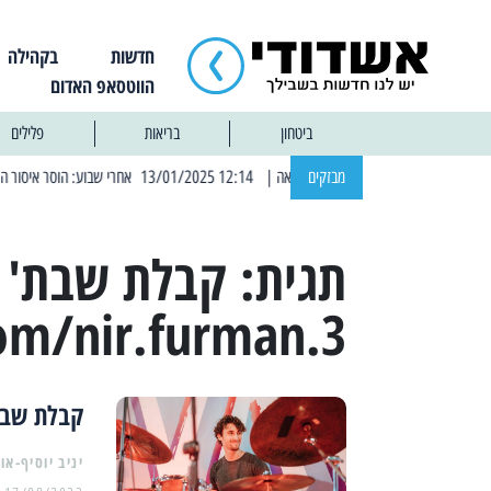
חדשות
בקהילה
הווטסאפ האדום
ביטחון
בריאות
פלילים
מבזקים
| 12:14 13/01/2025 אחרי שבוע: הוסר איסור הרחצה בחופי אשדוד
תגית:
קבלת שבת'
om/nir.furman.3
קבלת שבת 
יניב יוסיף-או