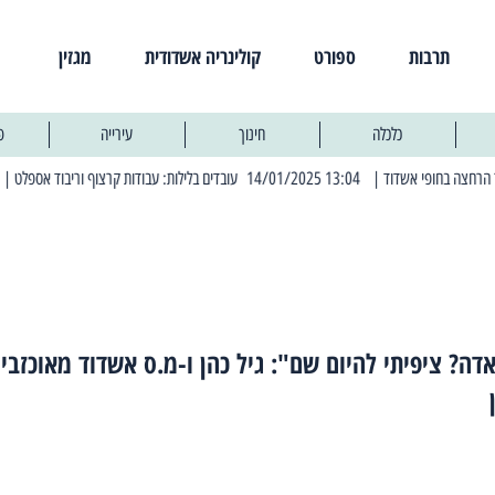
תרבות
ספורט
קולינריה אשדודית
מגזין
כלכלה
חינוך
עירייה
פ
| 13:04 14/01/2025 עובדים בלילות: עבודות קרצוף וריבוד אספלט
| 11:30 03/03/2025 בחמישי הקרוב: הרחובות בהם תהיה הפסקת חשמל יזומה
דה? ציפיתי להיום שם": גיל כהן ו-מ.ס אשדוד מאוכזבי