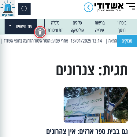
ביטחון
בריאות
פלילים
כלכלה
עוד נושאים
חינוך
עירייה
פוליטיקה
דת ומסורת
מבזקים
| 12:14 13/01/2025 אחרי שבוע: הוסר איסור הרחצה בחופי אשדוד
| 13:04 14/01/2025 עובדים בלילות: עבודות קרצוף
תגית:
צנרונים
גם בבית ספר ארזים: אין צהרונים