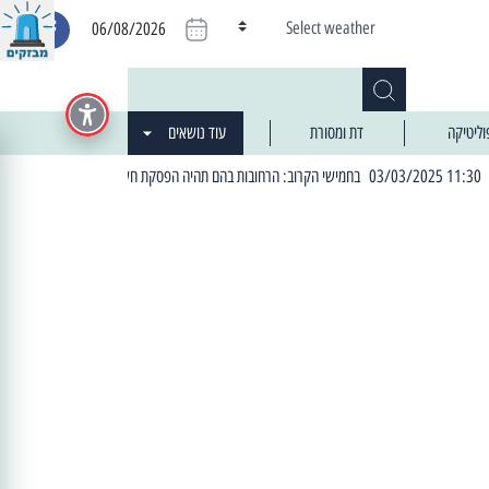
Select weather
06/08/2026
וליטיקה
דת ומסורת
עוד נושאים
| 06:19 25/03/2024 "מה חדש בעיר": המדור שבו תתעדכנו על כל מה ש... חדש