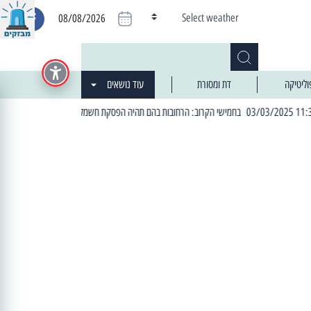
Select weather
08/08/2026
וליטיקה
דת ומסורת
עוד נושאים
| 06:19 25/03/2024 "מה חדש בעיר": המדור שבו תתעדכנו על כל מה ש... חדש