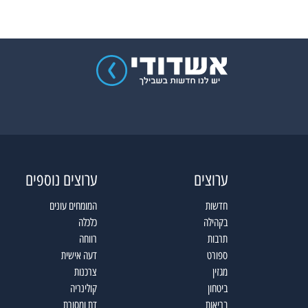
ערוצים
ערוצים נוספים
חדשות
המומחים עונים
בקהילה
כלכלה
תרבות
רווחה
ספורט
דעה אישית
מגזין
צרכנות
ביטחון
קולינריה
בריאות
דת ומסורת