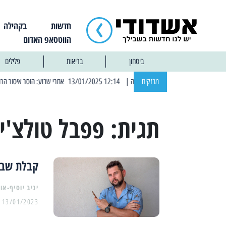
חדשות
בקהילה
הווטסאפ האדום
ביטחון
בריאות
פלילים
מבזקים
| 12:14 13/01/2025 אחרי שבוע: הוסר איסור הרחצה בחופי אשדוד
תגית:
פפבל טולצ'י
קבלת שבת
יניב יוסיף-או
13/01/2023