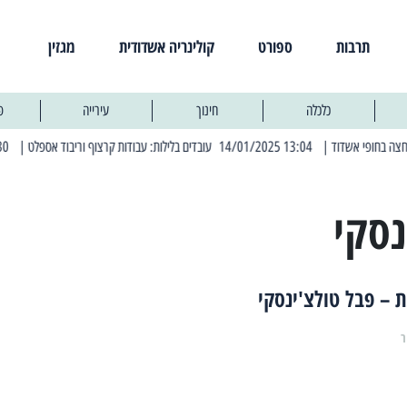
תרבות
ספורט
קולינריה אשדודית
מגזין
כלכלה
חינוך
עירייה
פ
| 13:04 14/01/2025 עובדים בלילות: עבודות קרצוף וריבוד אספלט
| 11:30 03/03/2025 בחמישי הקרוב: הרחובות בהם תהיה הפסקת חשמל יזומה
נסקי
 – פבל טולצ'ינסקי
ר