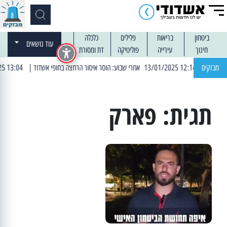
ביטחון
בריאות
פלילים
כלכלה
עוד נושאים
חינוך
עירייה
פוליטיקה
דת ומסורת
| 12:14 13/01/2025 אחרי שבוע: הוסר איסור הרחצה בחופי אשדוד
מבזקים
| 13:04 14/01/2025 עובדים בלילות: עבודות קרצוף וריבוד אספלט
תגית:
פארק