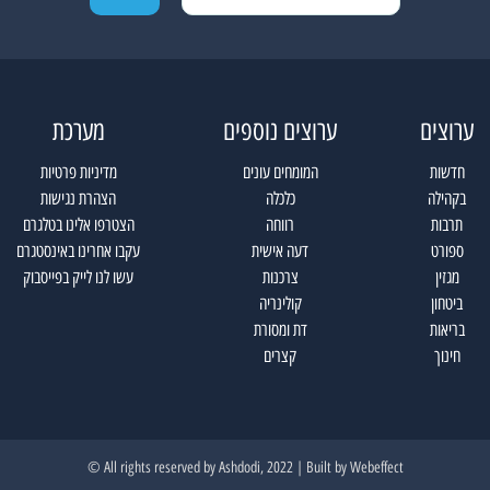
ערוצים
ערוצים נוספים
מערכת
חדשות
המומחים עונים
מדיניות פרטיות
בקהילה
כלכלה
הצהרת נגישות
תרבות
רווחה
הצטרפו אלינו בטלגרם
ספורט
דעה אישית
עקבו אחרינו באינסטגרם
מגזין
צרכנות
עשו לנו לייק בפייסבוק
ביטחון
קולינריה
בריאות
דת ומסורת
חינוך
קצרים
All rights reserved by Ashdodi, 2022 | Built by
Webeffect ©