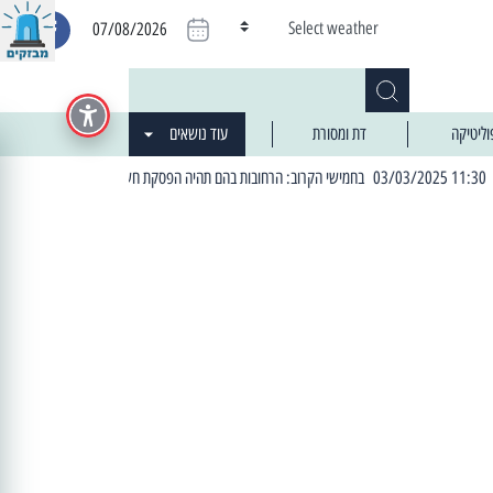
Select weather
07/08/2026
וליטיקה
דת ומסורת
עוד נושאים
| 06:19 25/03/2024 "מה חדש בעיר": המדור שבו תתעדכנו על כל מה ש... חדש