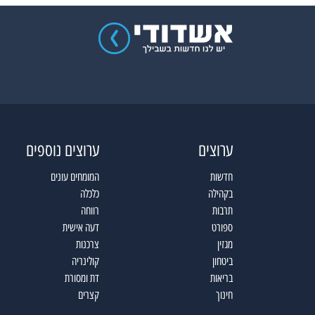
ערוצים
ערוצים נוספים
חדשות
המומחים עונים
בקהילה
כלכלה
תרבות
רווחה
ספורט
דעה אישית
מגזין
צרכנות
ביטחון
קולינריה
בריאות
דת ומסורת
חינוך
קצרים