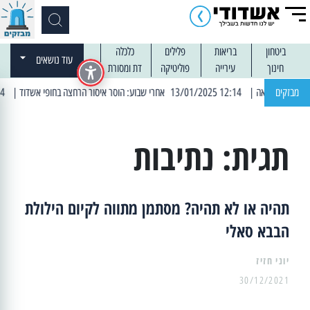
ביטחון
בריאות
פלילים
כלכלה
עוד נושאים
חינוך
עירייה
פוליטיקה
דת ומסורת
מבזקים
| 12:14 13/01/2025 אחרי שבוע: הוסר איסור הרחצה בחופי אשדוד
| 13:04 14/01/2025 עובדים בלילות: עבודות קרצוף וריבוד אספלט
תגית:
נתיבות
תהיה או לא תהיה? מסתמן מתווה לקיום הילולת
הבבא סאלי
יוני חזיז
30/12/2021