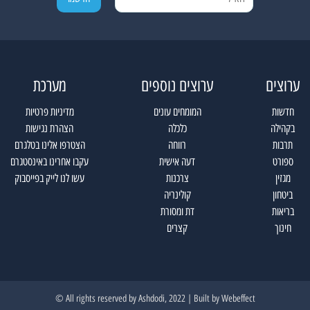
ערוצים
ערוצים נוספים
מערכת
חדשות
המומחים עונים
מדיניות פרטיות
בקהילה
כלכלה
הצהרת נגישות
תרבות
רווחה
הצטרפו אלינו בטלגרם
ספורט
דעה אישית
עקבו אחרינו באינסטגרם
מגזין
צרכנות
עשו לנו לייק בפייסבוק
ביטחון
קולינריה
בריאות
דת ומסורת
חינוך
קצרים
All rights reserved by Ashdodi, 2022 | Built by
Webeffect ©