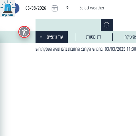
Select weather
06/08/2026
וליטיקה
דת ומסורת
עוד נושאים
| 06:19 25/03/2024 "מה חדש בעיר": המדור שבו תתעדכנו על כל מה ש... חדש