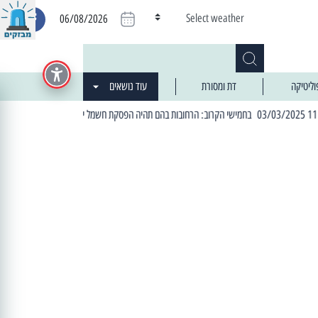
Select weather
06/08/2026
וליטיקה
דת ומסורת
עוד נושאים
| 06:19 25/03/2024 "מה חדש בעיר": המדור שבו תתעדכנו על כל מה ש... חדש