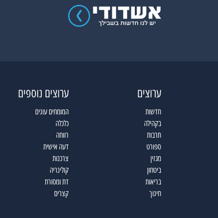
ערוצים
ערוצים נוספים
חדשות
המומחים עונים
בקהילה
כלכלה
תרבות
רווחה
ספורט
דעה אישית
מגזין
צרכנות
ביטחון
קולינריה
בריאות
דת ומסורת
חינוך
קצרים