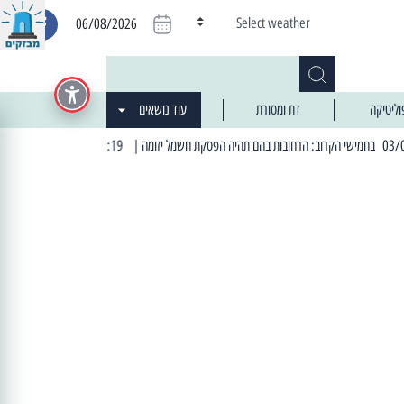
Select weather
06/08/2026
וליטיקה
דת ומסורת
עוד נושאים
| 06:19 25/03/2024 "מה חדש בעיר": המדור שבו תתעדכנו על כל מה ש... חדש