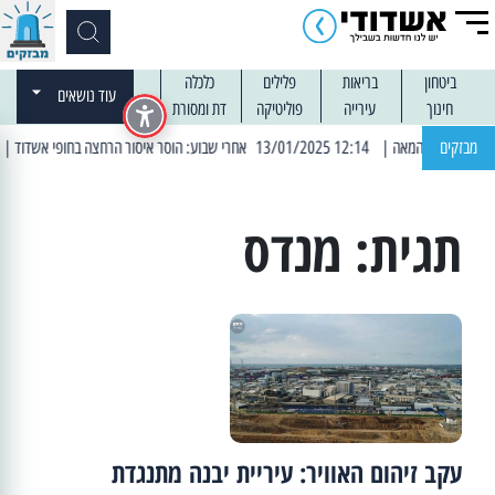
ביטחון
בריאות
פלילים
כלכלה
עוד נושאים
חינוך
עירייה
פוליטיקה
דת ומסורת
מבזקים
| 12:14 13/01/2025 אחרי שבוע: הוסר איסור הרחצה בחופי אשדוד
| 13:04 14/01/2025 עובדים בלילות: עבודות קרצוף ור
תגית:
מנדס
עקב זיהום האוויר: עיריית יבנה מתנגדת