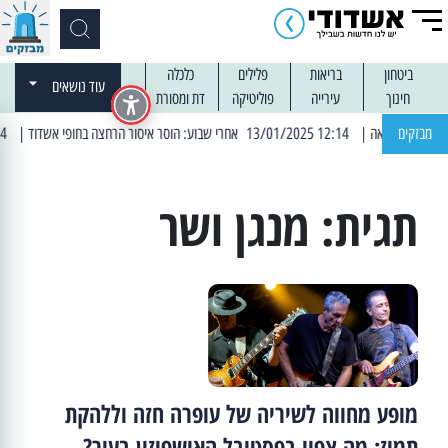
ביטחון
בריאות
פלילים
כלכלה
עוד נושאים
חינוך
עירייה
פוליטיקה
דת ומסורת
מבזקים
| 12:14 13/01/2025 אחרי שבוע: הוסר איסור הרחצה בחופי אשדוד
| 13:04 14/01/2025 עובדים בלילות: עבודות קרצוף וריבוד אספלט
תגית:
מנגן ושר
מופע מחווה לשיריה של עופרה חזה וללהקת
תמוז: מה צפוי בפסטיבל האושפיזין בעיר?