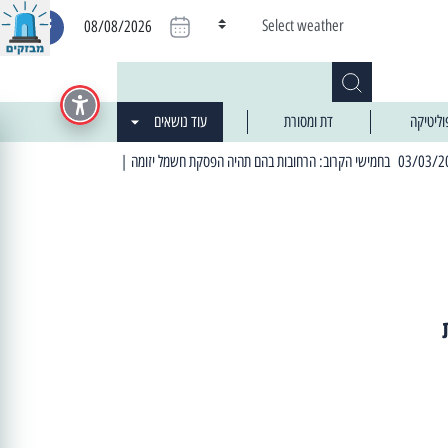
Select weather
08/08/2026
וליטיקה
דת ומסורת
עוד נושאים
| 06:19 25/03/2024 "מה חדש בעיר": המדור שבו תתעדכנו על כל מה ש... חדש