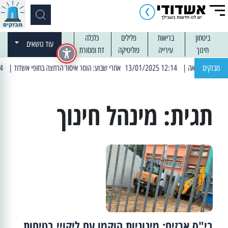
ביטחון
בריאות
פלילים
כלכלה
עוד נושאים
חינוך
עירייה
פוליטיקה
דת ומסורת
מבזקים
| 12:14 13/01/2025 אחרי שבוע: הוסר איסור הרחצה בחופי אשדוד
| 13:04 14/01/2025 עובדים בלילות: עבודות קרצוף וריבוד אספלט
תגית:
מינהל חינוך
בי"ס ארזים: מיגוניות הוקמו עם ליקויי בטיחות